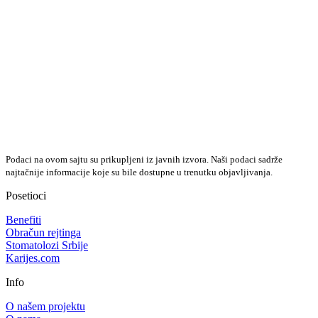
Podaci na ovom sajtu su prikupljeni iz javnih izvora. Naši podaci sadrže
najtačnije informacije koje su bile dostupne u trenutku objavljivanja.
Posetioci
Benefiti
Obračun rejtinga
Stomatolozi Srbije
Karijes.com
Info
O našem projektu