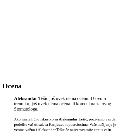
Ocena
Aleksandar Tešić
još uvek nema ocenu. U ovom
trenutku, još uvek nema ocena ili komentara za ovog
Stomatologa.
Ako imate lično iskustvo sa
Aleksandar Tešić
, pozivamo vas da
podelite vaš utisak sa Karijes.com posetiocima. Vaše mišljenje je
veoma važno i Aleksandar Tešić će najverovatnije ceniti vašu