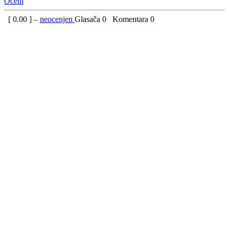
Oceni
[
0.00
] –
neocenjen
Glasača
0
Komentara
0