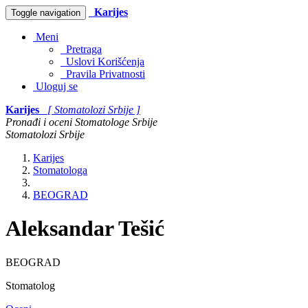
Karijes
Toggle navigation
Meni
Pretraga
Uslovi Korišćenja
Pravila Privatnosti
Uloguj se
Karijes
[ Stomatolozi Srbije ]
Pronađi i oceni Stomatologe Srbije
Stomatolozi Srbije
Karijes
Stomatologa
BEOGRAD
Aleksandar Tešić
BEOGRAD
Stomatolog