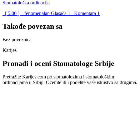
Stomatološka ordinacija
[ 5.00 ] – fenomenalan
Glasača
1
Komentara
1
Takođe povezan sa
Bez poveznica
Karijes
Pronađi i oceni Stomatologe Srbije
Pretražite Karijes.com po stomatolozima i stomatološkim
ordinacijama u Srbiji. Ocenite ih i podelite vaše iskustvo sa drugima.