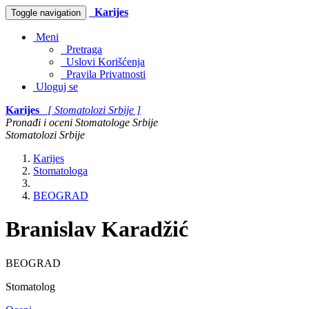
Karijes
Toggle navigation
Meni
Pretraga
Uslovi Korišćenja
Pravila Privatnosti
Uloguj se
Karijes
[ Stomatolozi Srbije ]
Pronađi i oceni Stomatologe Srbije
Stomatolozi Srbije
Karijes
Stomatologa
BEOGRAD
Branislav Karadžić
BEOGRAD
Stomatolog