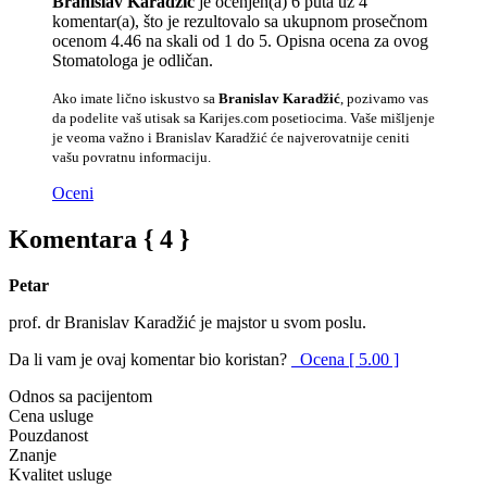
Branislav Karadžić
je ocenjen(a) 6 puta uz 4
komentar(a), što je rezultovalo sa ukupnom prosečnom
ocenom 4.46 na skali od 1 do 5. Opisna ocena za ovog
Stomatologa je odličan.
Ako imate lično iskustvo sa
Branislav Karadžić
, pozivamo vas
da podelite vaš utisak sa Karijes.com posetiocima. Vaše mišljenje
je veoma važno i Branislav Karadžić će najverovatnije ceniti
vašu povratnu informaciju.
Oceni
Komentara { 4 }
Petar
prof. dr Branislav Karadžić je majstor u svom poslu.
Da li vam je ovaj komentar bio koristan?
Ocena [ 5.00 ]
Odnos sa pacijentom
Cena usluge
Pouzdanost
Znanje
Kvalitet usluge