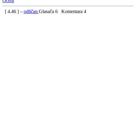
Oceni
[
4.46
] –
odličan
Glasača
6
Komentara
4