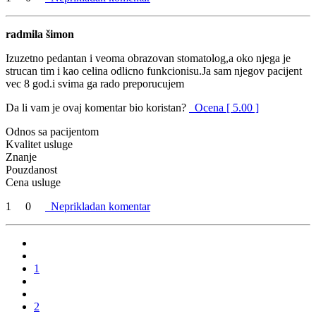
radmila šimon
Izuzetno pedantan i veoma obrazovan stomatolog,a oko njega je
strucan tim i kao celina odlicno funkcionisu.Ja sam njegov pacijent
vec 8 god.i svima ga rado preporucujem
Da li vam je ovaj komentar bio koristan?
Ocena [ 5.00 ]
Odnos sa pacijentom
Kvalitet usluge
Znanje
Pouzdanost
Cena usluge
1
0
Neprikladan komentar
1
2