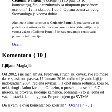
Čedomir Pantelić
je ocenjen(a) 10 puta uz 10
komentar(a), što je rezultovalo sa ukupnom prosečnom
ocenom 4.12 na skali od 1 do 5. Opisna ocena za ovog
Stomatologa je veoma dobar.
Ako imate lično iskustvo sa
Čedomir Pantelić
, pozivamo vas da
podelite vaš utisak sa Karijes.com posetiocima. Vaše mišljenje je
veoma važno i Čedomir Pantelić će najverovatnije ceniti vašu
povratnu informaciju.
Oceni
Komentara { 10 }
Ljiljana Maglajlic
Od 2002, i ne menjam ga. Predivan, strucnjak, covek, sve sto moze
da se spasi, on spasava. U Januaru 2016. radio mi je zub, koji je
nadogradjen 2004, radjena revizija, i ja opet imam sedmicu, koju bi,
neki, drugi - ladno izvadio. Odlazim, u proseku, na svakih 6-7
meseci, na proveru, skidanje kamenca, poliranje - i to je jedna od
vaznih stavki, kao i higijena. Preporucujem ga SVIMA
Da li vam je ovaj komentar bio koristan?
Ocena [ 4.75 ]