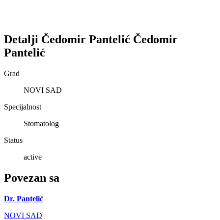
Detalji
Čedomir Pantelić
Čedomir
Pantelić
Grad
NOVI SAD
Specijalnost
Stomatolog
Status
active
Povezan sa
Dr. Pantelić
NOVI SAD