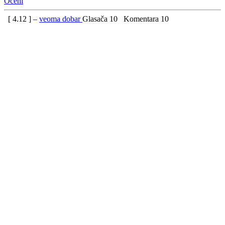
Oceni
[
4.12
] –
veoma dobar
Glasača
10
Komentara
10