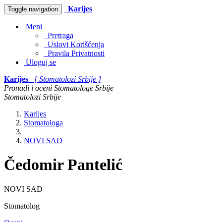
Karijes
Toggle navigation
Meni
Pretraga
Uslovi Korišćenja
Pravila Privatnosti
Uloguj se
Karijes
[ Stomatolozi Srbije ]
Pronađi i oceni Stomatologe Srbije
Stomatolozi Srbije
Karijes
Stomatologa
NOVI SAD
Čedomir Pantelić
NOVI SAD
Stomatolog