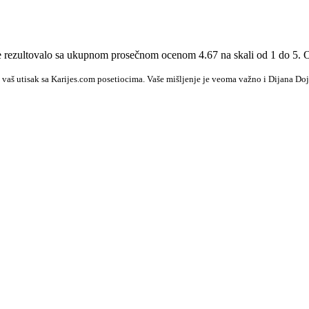
 je rezultovalo sa ukupnom prosečnom ocenom 4.67 na skali od 1 do 5. 
 vaš utisak sa Karijes.com posetiocima. Vaše mišljenje je veoma važno i Dijana Doj