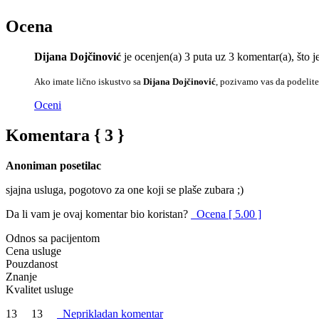
Ocena
Dijana Dojčinović
je ocenjen(a) 3 puta uz 3 komentar(a), što
Ako imate lično iskustvo sa
Dijana Dojčinović
, pozivamo vas da podelite
Oceni
Komentara { 3 }
Anoniman posetilac
sjajna usluga, pogotovo za one koji se plaše zubara ;)
Da li vam je ovaj komentar bio koristan?
Ocena [ 5.00 ]
Odnos sa pacijentom
Cena usluge
Pouzdanost
Znanje
Kvalitet usluge
13
13
Neprikladan komentar