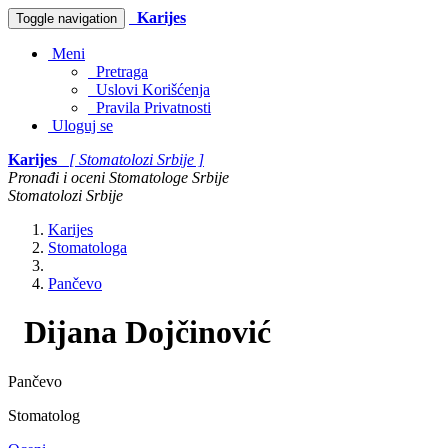
Karijes
Toggle navigation
Meni
Pretraga
Uslovi Korišćenja
Pravila Privatnosti
Uloguj se
Karijes
[ Stomatolozi Srbije ]
Pronađi i oceni Stomatologe Srbije
Stomatolozi Srbije
Karijes
Stomatologa
Pančevo
Dijana Dojčinović
Pančevo
Stomatolog