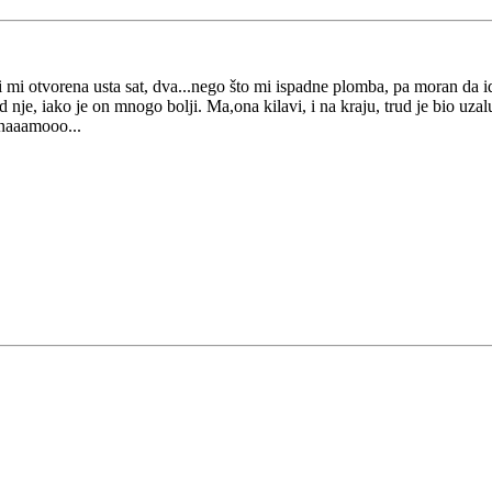
rži mi otvorena usta sat, dva...nego što mi ispadne plomba, pa moran da
nje, iako je on mnogo bolji. Ma,ona kilavi, i na kraju, trud je bio uzalu
znaaamooo...