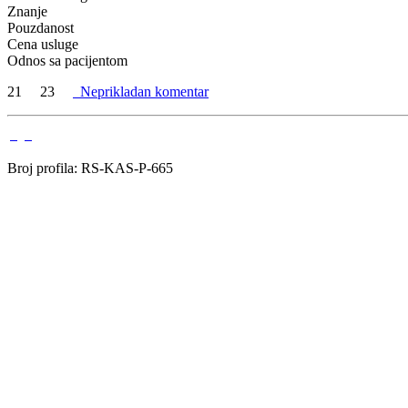
Znanje
Pouzdanost
Cena usluge
Odnos sa pacijentom
21
23
Neprikladan komentar
Broj profila: RS-KAS-P-665