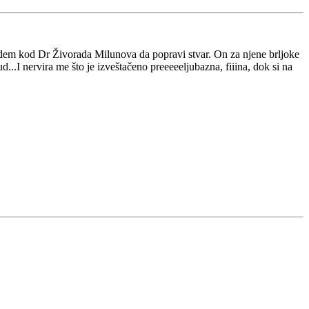
 idem kod Dr Živorada Milunova da popravi stvar. On za njene brljoke
d...I nervira me što je izveštačeno preeeeeljubazna, fiiina, dok si na