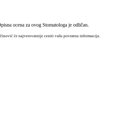
Opisna ocena za ovog Stomatologa je odličan.
činović će najverovatnije ceniti vašu povratnu informaciju.