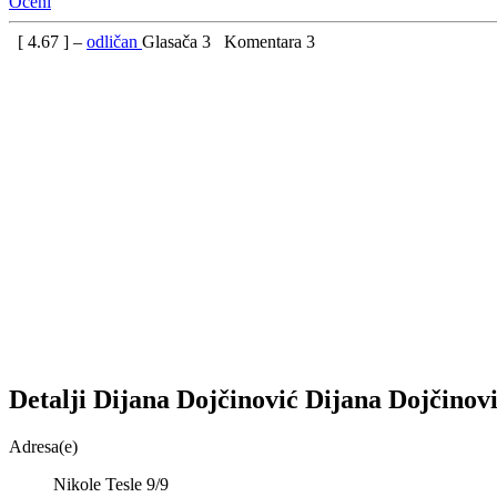
Oceni
[
4.67
] –
odličan
Glasača
3
Komentara
3
Detalji
Dijana Dojčinović
Dijana
Dojčinov
Adresa(e)
Nikole Tesle 9/9