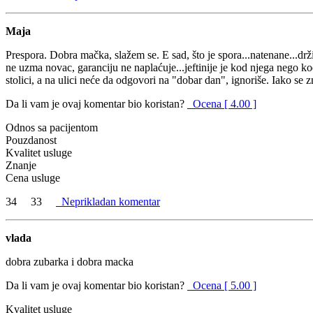
Maja
Prespora. Dobra mačka, slažem se. E sad, što je spora...natenane...d
ne uzma novac, garanciju ne naplaćuje...jeftinije je kod njega nego kod 
stolici, a na ulici neće da odgovori na "dobar dan", ignoriše. Iako se 
Da li vam je ovaj komentar bio koristan?
Ocena [ 4.00 ]
Odnos sa pacijentom
Pouzdanost
Kvalitet usluge
Znanje
Cena usluge
34
33
Neprikladan komentar
vlada
dobra zubarka i dobra macka
Da li vam je ovaj komentar bio koristan?
Ocena [ 5.00 ]
Kvalitet usluge