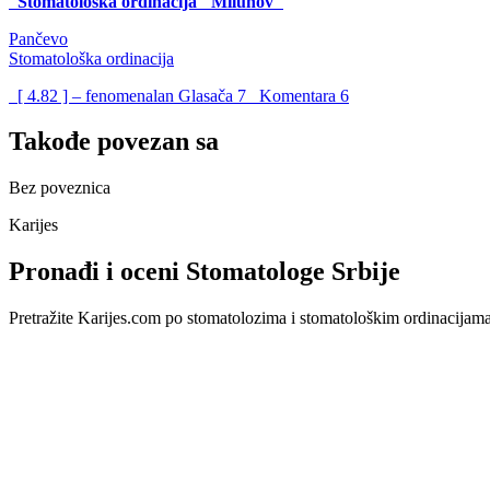
Stomatološka ordinacija "Milunov"
Pančevo
Stomatološka ordinacija
[ 4.82 ] – fenomenalan
Glasača
7
Komentara
6
Takođe povezan sa
Bez poveznica
Karijes
Pronađi i oceni Stomatologe Srbije
Pretražite Karijes.com po stomatolozima i stomatološkim ordinacijama u