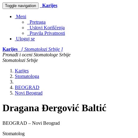
Karijes
Toggle navigation
Meni
Pretraga
Uslovi Korišćenja
Pravila Privatnosti
Uloguj se
Karijes
[ Stomatolozi Srbije ]
Pronađi i oceni Stomatologe Srbije
Stomatolozi Srbije
Karijes
Stomatologa
BEOGRAD
Novi Beograd
Dragana Đergović Baltić
BEOGRAD – Novi Beograd
Stomatolog