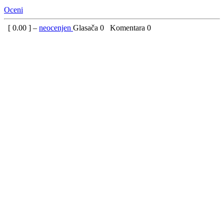
Oceni
[
0.00
] –
neocenjen
Glasača
0
Komentara
0