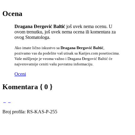
Ocena
Dragana Đergović Baltić
još uvek nema ocenu. U
ovom trenutku, još uvek nema ocena ili komentara za
ovog Stomatologa.
Ako imate lično iskustvo sa
Dragana Đergović Baltić
,
pozivamo vas da podelite vaš utisak sa Karijes.com posetiocima.
Vaše mišljenje je veoma važno i Dragana Đergović Baltić će
najverovatnije ceniti vašu povratnu informaciju.
Oceni
Komentara { 0 }
Broj profila: RS-KAS-P-255