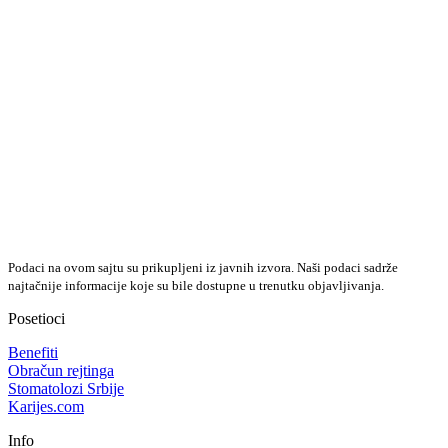
Podaci na ovom sajtu su prikupljeni iz javnih izvora. Naši podaci sadrže
najtačnije informacije koje su bile dostupne u trenutku objavljivanja.
Posetioci
Benefiti
Obračun rejtinga
Stomatolozi Srbije
Karijes.com
Info