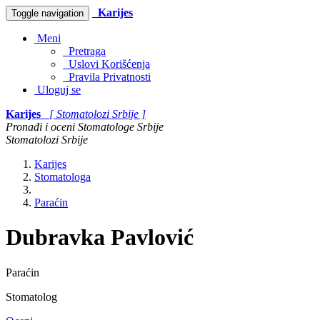
Karijes
Toggle navigation
Meni
Pretraga
Uslovi Korišćenja
Pravila Privatnosti
Uloguj se
Karijes
[ Stomatolozi Srbije ]
Pronađi i oceni Stomatologe Srbije
Stomatolozi Srbije
Karijes
Stomatologa
Paraćin
Dubravka Pavlović
Paraćin
Stomatolog