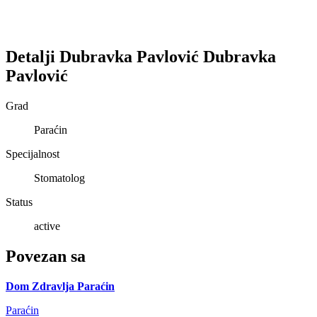
Detalji
Dubravka Pavlović
Dubravka
Pavlović
Grad
Paraćin
Specijalnost
Stomatolog
Status
active
Povezan sa
Dom Zdravlja Paraćin
Paraćin