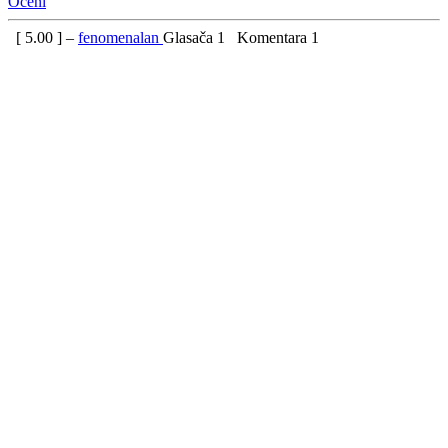
Oceni
[
5.00
] –
fenomenalan
Glasača
1
Komentara
1