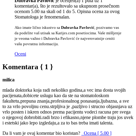
Dubravka Pavlović
je ocenjen(a) 1 puta uz 1
komentar(a), što je rezultovalo sa ukupnom prosečnom
ocenom 5.00 na skali od 1 do 5. Opisna ocena za ovog
Stomatologa je fenomenalan.
Ako imate lično iskustvo sa
Dubravka Pavlović
, pozivamo vas
da podelite vaš utisak sa Karijes.com posetiocima. Vaše mišljenje
je veoma važno i Dubravka Pavlović će najverovatnije ceniti
vašu povratnu informaciju.
Oceni
Komentara { 1 }
milica
mlada doktorka koja radi nekoliko godina,a vec ima dosta svojih
pacijenata,dobicete uslugu kao da ste na stomatoloskom
fakultetu,prepuna znanja,profesionalnog ponasanja,ljubazna, a sve
to za vrlo povoljnu cenu.strpljiva je ,pazljivo i strucno objasnjava uz
vrlo posten i iskren odnos prema pacijentu vodeci racuna pre svega
o njegovoj dobrobiti.radi brzo i efikasno,njene plombe traju jos uvek
i estetski jako lepo izgledaju,a za to bas treba imati talenta.
Da li vam je ovaj komentar bio koristan?
Ocena [ 5.00 ]