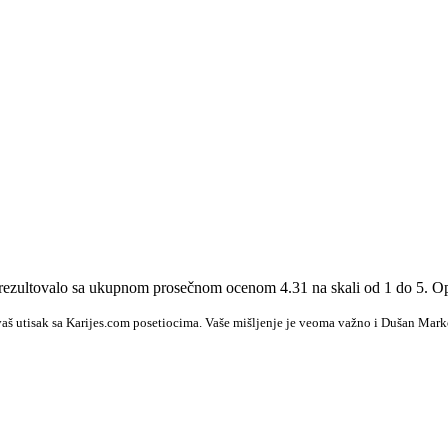
je rezultovalo sa ukupnom prosečnom ocenom 4.31 na skali od 1 do 5. O
vaš utisak sa Karijes.com posetiocima. Vaše mišljenje je veoma važno i Dušan Marko