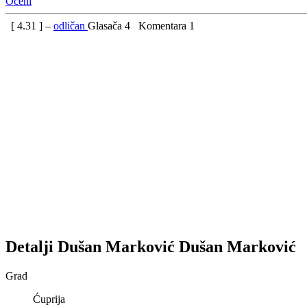
Oceni
[
4.31
] –
odličan
Glasača
4
Komentara
1
Detalji
Dušan Marković
Dušan
Marković
Grad
Ćuprija