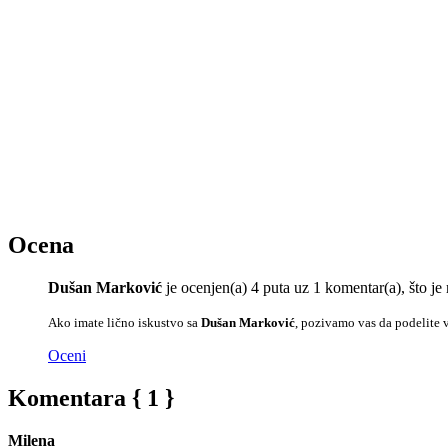
Ocena
Dušan Marković
je ocenjen(a) 4 puta uz 1 komentar(a), što 
Ako imate lično iskustvo sa
Dušan Marković
, pozivamo vas da podelite 
Oceni
Komentara { 1 }
Milena