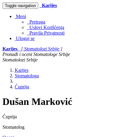
Karijes
Toggle navigation
Meni
Pretraga
Uslovi Korišćenja
Pravila Privatnosti
Uloguj se
Karijes
[ Stomatolozi Srbije ]
Pronađi i oceni Stomatologe Srbije
Stomatolozi Srbije
Karijes
Stomatologa
Ćuprija
Dušan Marković
Ćuprija
Stomatolog