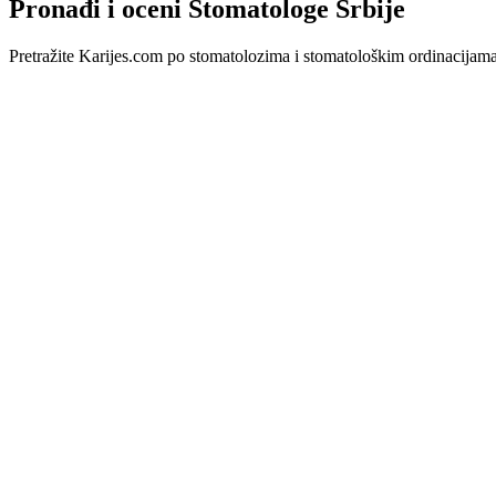
Pronađi i oceni Stomatologe Srbije
Pretražite Karijes.com po stomatolozima i stomatološkim ordinacijama u