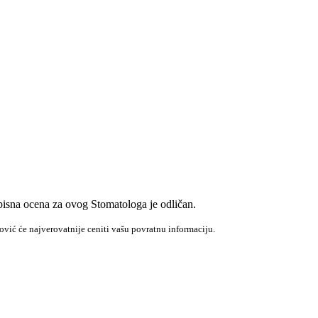
pisna ocena za ovog Stomatologa je odličan.
vić će najverovatnije ceniti vašu povratnu informaciju.