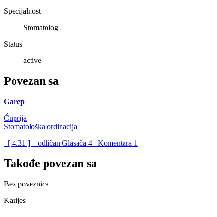
Specijalnost
Stomatolog
Status
active
Povezan sa
Garep
Ćuprija
Stomatološka ordinacija
[ 4.31 ] – odličan
Glasača
4
Komentara
1
Takođe povezan sa
Bez poveznica
Karijes