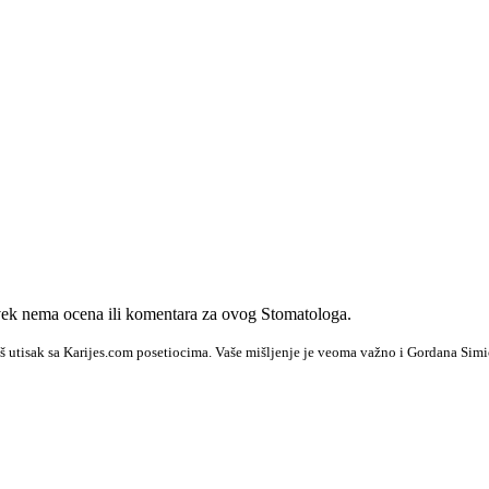
ek nema ocena ili komentara za ovog Stomatologa.
š utisak sa Karijes.com posetiocima. Vaše mišljenje je veoma važno i Gordana Simić