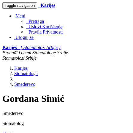
Karijes
Toggle navigation
Meni
Pretraga
Uslovi Korišćenja
Pravila Privatnosti
Uloguj se
Karijes
[ Stomatolozi Srbije ]
Pronađi i oceni Stomatologe Srbije
Stomatolozi Srbije
Karijes
Stomatologa
Smederevo
Gordana Simić
Smederevo
Stomatolog