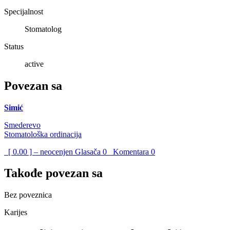
Specijalnost
Stomatolog
Status
active
Povezan sa
Simić
Smederevo
Stomatološka ordinacija
[ 0.00 ] – neocenjen
Glasača
0
Komentara
0
Takođe povezan sa
Bez poveznica
Karijes