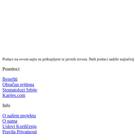
Podaci na ovom sajtu su prikupljeni iz javnih izvora. Naši podaci sadrže najtačni
Posetioci
Benefiti
Obračun rejtinga
Stomatolozi Srbije
Karijes.com
Info
O našem projektu
O nama
Uslovi Korišćenja
Pravila Privatnosti