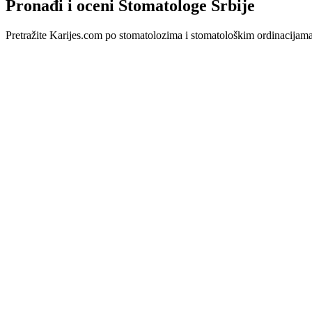
Pronađi i oceni Stomatologe Srbije
Pretražite Karijes.com po stomatolozima i stomatološkim ordinacijama u