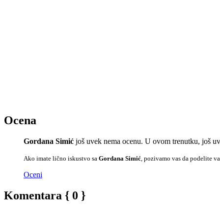
Ocena
Gordana Simić
još uvek nema ocenu. U ovom trenutku, još uv
Ako imate lično iskustvo sa
Gordana Simić
, pozivamo vas da podelite va
Oceni
Komentara { 0 }