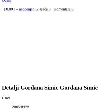
Oceni
[
0.00
] –
neocenjen
Glasača
0
Komentara
0
Detalji
Gordana Simić
Gordana
Simić
Grad
Smederevo