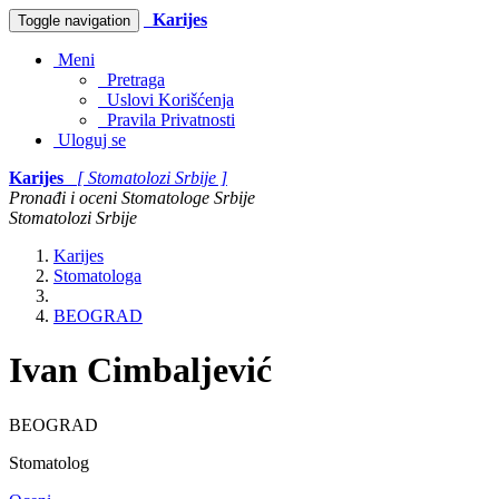
Karijes
Toggle navigation
Meni
Pretraga
Uslovi Korišćenja
Pravila Privatnosti
Uloguj se
Karijes
[ Stomatolozi Srbije ]
Pronađi i oceni Stomatologe Srbije
Stomatolozi Srbije
Karijes
Stomatologa
BEOGRAD
Ivan Cimbaljević
BEOGRAD
Stomatolog