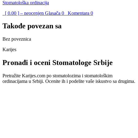
Stomatološka ordinacija
[ 0.00 ] – neocenjen
Glasača
0
Komentara
0
Takođe povezan sa
Bez poveznica
Karijes
Pronađi i oceni Stomatologe Srbije
Pretražite Karijes.com po stomatolozima i stomatološkim
ordinacijama u Srbiji. Ocenite ih i podelite vaše iskustvo sa drugima.