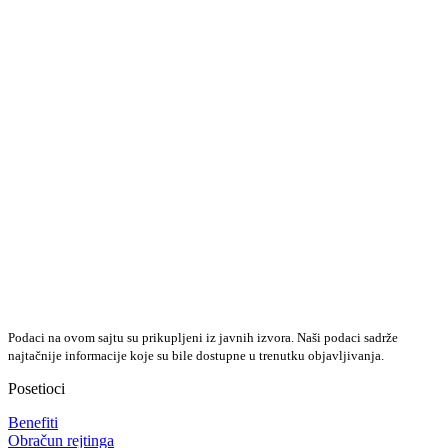
Podaci na ovom sajtu su prikupljeni iz javnih izvora. Naši podaci sadrže
najtačnije informacije koje su bile dostupne u trenutku objavljivanja.
Posetioci
Benefiti
Obračun rejtinga