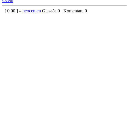
Oceni
[
0.00
] –
neocenjen
Glasača
0
Komentara
0