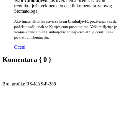
Ivan Cimbaljević
još uvek nema ocenu. U ovom
trenutku, još uvek nema ocena ili komentara za ovog
Stomatologa.
Ako imate lično iskustvo sa
Ivan Cimbaljević
, pozivamo vas da
podelite vaš utisak sa Karijes.com posetiocima. Vaše mišljenje je
veoma važno i Ivan Cimbaljević će najverovatnije ceniti vašu
povratnu informaciju.
Oceni
Komentara { 0 }
Broj profila: RS-KAS-P-388