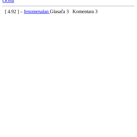
Oceni
[
4.92
] –
fenomenalan
Glasača
3
Komentara
3