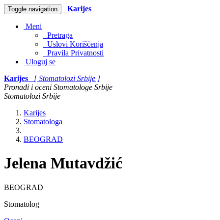
Karijes
Toggle navigation
Meni
Pretraga
Uslovi Korišćenja
Pravila Privatnosti
Uloguj se
Karijes
[ Stomatolozi Srbije ]
Pronađi i oceni Stomatologe Srbije
Stomatolozi Srbije
Karijes
Stomatologa
BEOGRAD
Jelena Mutavdžić
BEOGRAD
Stomatolog