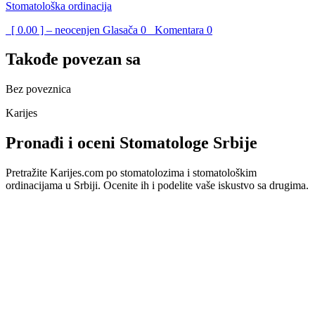
Stomatološka ordinacija
[ 0.00 ] – neocenjen
Glasača
0
Komentara
0
Takođe povezan sa
Bez poveznica
Karijes
Pronađi i oceni Stomatologe Srbije
Pretražite Karijes.com po stomatolozima i stomatološkim
ordinacijama u Srbiji. Ocenite ih i podelite vaše iskustvo sa drugima.