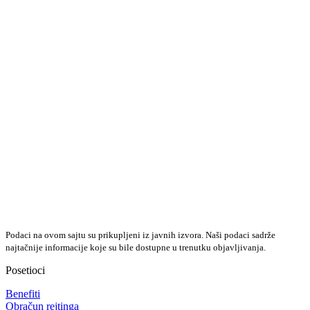
Podaci na ovom sajtu su prikupljeni iz javnih izvora. Naši podaci sadrže
najtačnije informacije koje su bile dostupne u trenutku objavljivanja.
Posetioci
Benefiti
Obračun rejtinga