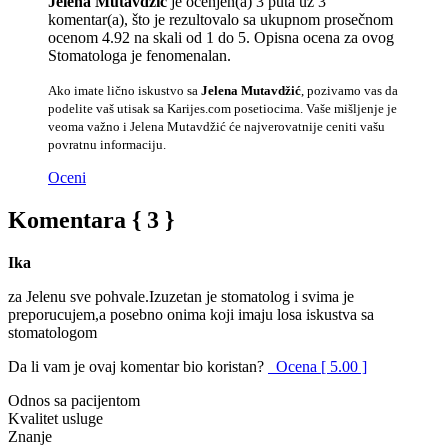
Jelena Mutavdžić
je ocenjen(a) 3 puta uz 3
komentar(a), što je rezultovalo sa ukupnom prosečnom
ocenom 4.92 na skali od 1 do 5. Opisna ocena za ovog
Stomatologa je fenomenalan.
Ako imate lično iskustvo sa
Jelena Mutavdžić
, pozivamo vas da
podelite vaš utisak sa Karijes.com posetiocima. Vaše mišljenje je
veoma važno i Jelena Mutavdžić će najverovatnije ceniti vašu
povratnu informaciju.
Oceni
Komentara { 3 }
Ika
za Jelenu sve pohvale.Izuzetan je stomatolog i svima je
preporucujem,a posebno onima koji imaju losa iskustva sa
stomatologom
Da li vam je ovaj komentar bio koristan?
Ocena [ 5.00 ]
Odnos sa pacijentom
Kvalitet usluge
Znanje