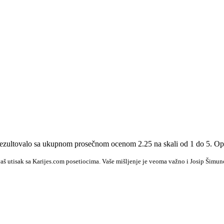
e rezultovalo sa ukupnom prosečnom ocenom 2.25 na skali od 1 do 5. Op
aš utisak sa Karijes.com posetiocima. Vaše mišljenje je veoma važno i Josip Šimun