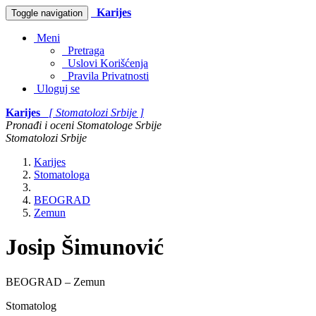
Karijes
Toggle navigation
Meni
Pretraga
Uslovi Korišćenja
Pravila Privatnosti
Uloguj se
Karijes
[ Stomatolozi Srbije ]
Pronađi i oceni Stomatologe Srbije
Stomatolozi Srbije
Karijes
Stomatologa
BEOGRAD
Zemun
Josip Šimunović
BEOGRAD – Zemun
Stomatolog