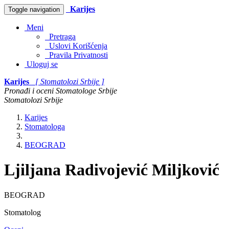
Karijes
Toggle navigation
Meni
Pretraga
Uslovi Korišćenja
Pravila Privatnosti
Uloguj se
Karijes
[ Stomatolozi Srbije ]
Pronađi i oceni Stomatologe Srbije
Stomatolozi Srbije
Karijes
Stomatologa
BEOGRAD
Ljiljana Radivojević Miljković
BEOGRAD
Stomatolog