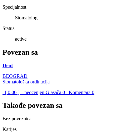
Specijalnost
Stomatolog
Status
active
Povezan sa
Dent
BEOGRAD
Stomatološka ordinacija
[ 0.00 ] – neocenjen
Glasača
0
Komentara
0
Takođe povezan sa
Bez poveznica
Karijes