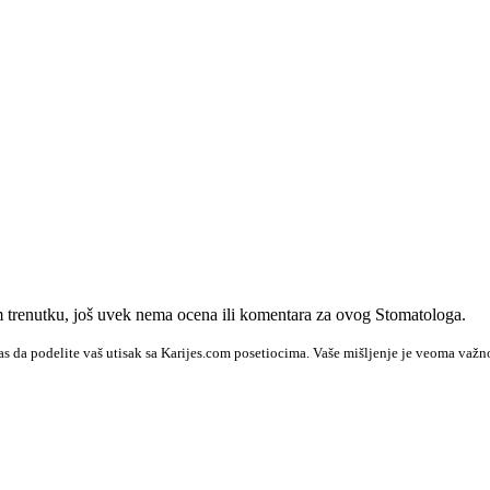
trenutku, još uvek nema ocena ili komentara za ovog Stomatologa.
s da podelite vaš utisak sa Karijes.com posetiocima. Vaše mišljenje je veoma važn