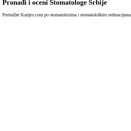
Pronađi i oceni Stomatologe Srbije
Pretražite Karijes.com po stomatolozima i stomatološkim ordinacijama u