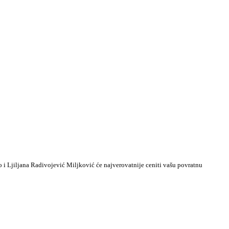
o i Ljiljana Radivojević Miljković će najverovatnije ceniti vašu povratnu