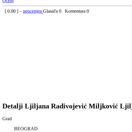
Oceni
[
0.00
] –
neocenjen
Glasača
0
Komentara
0
Detalji
Ljiljana Radivojević Miljković
Lji
Grad
BEOGRAD