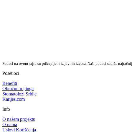
Podaci na ovom sajtu su prikupljeni iz javnih izvora. Naši podaci sadrže najtačni
Posetioci
Benefiti
Obračun rejtinga
Stomatolozi Srbije
Karijes.com
Info
O našem projektu
O nama
Uslovi Korišćenja