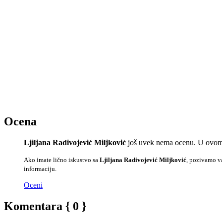
Ocena
Ljiljana Radivojević Miljković
još uvek nema ocenu. U ovom 
Ako imate lično iskustvo sa
Ljiljana Radivojević Miljković
, pozivamo va
informaciju.
Oceni
Komentara { 0 }