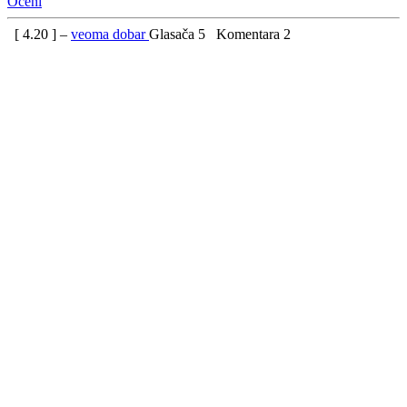
Oceni
[
4.20
] –
veoma dobar
Glasača
5
Komentara
2