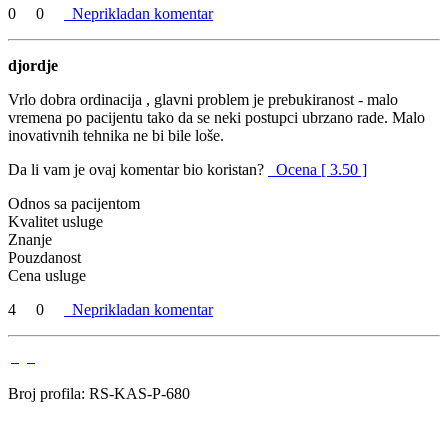
0
0
Neprikladan komentar
djordje
Vrlo dobra ordinacija , glavni problem je prebukiranost - malo
vremena po pacijentu tako da se neki postupci ubrzano rade. Malo
inovativnih tehnika ne bi bile loše.
Da li vam je ovaj komentar bio koristan?
Ocena [ 3.50 ]
Odnos sa pacijentom
Kvalitet usluge
Znanje
Pouzdanost
Cena usluge
4
0
Neprikladan komentar
Broj profila: RS-KAS-P-680