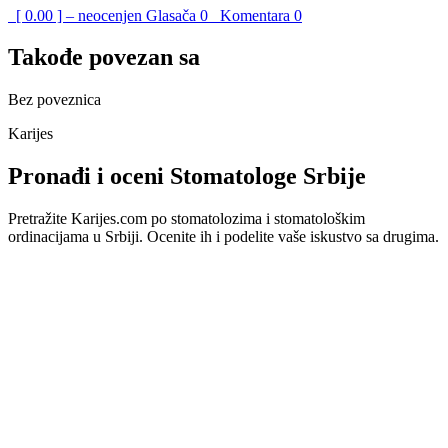
[ 0.00 ] – neocenjen
Glasača
0
Komentara
0
Takođe povezan sa
Bez poveznica
Karijes
Pronađi i oceni Stomatologe Srbije
Pretražite Karijes.com po stomatolozima i stomatološkim
ordinacijama u Srbiji. Ocenite ih i podelite vaše iskustvo sa drugima.