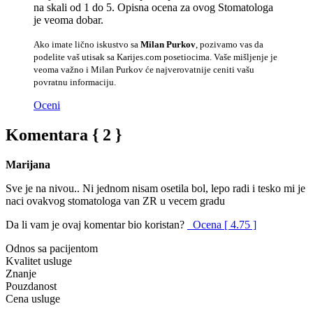
na skali od 1 do 5. Opisna ocena za ovog Stomatologa
je veoma dobar.
Ako imate lično iskustvo sa
Milan Purkov
, pozivamo vas da
podelite vaš utisak sa Karijes.com posetiocima. Vaše mišljenje je
veoma važno i Milan Purkov će najverovatnije ceniti vašu
povratnu informaciju.
Oceni
Komentara { 2 }
Marijana
Sve je na nivou.. Ni jednom nisam osetila bol, lepo radi i tesko mi je
naci ovakvog stomatologa van ZR u vecem gradu
Da li vam je ovaj komentar bio koristan?
Ocena [ 4.75 ]
Odnos sa pacijentom
Kvalitet usluge
Znanje
Pouzdanost
Cena usluge