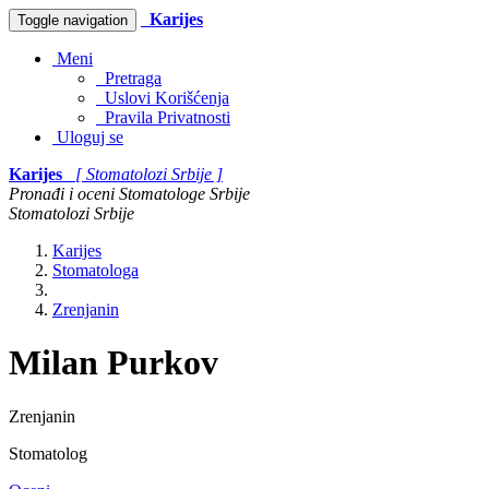
Karijes
Toggle navigation
Meni
Pretraga
Uslovi Korišćenja
Pravila Privatnosti
Uloguj se
Karijes
[ Stomatolozi Srbije ]
Pronađi i oceni Stomatologe Srbije
Stomatolozi Srbije
Karijes
Stomatologa
Zrenjanin
Milan Purkov
Zrenjanin
Stomatolog