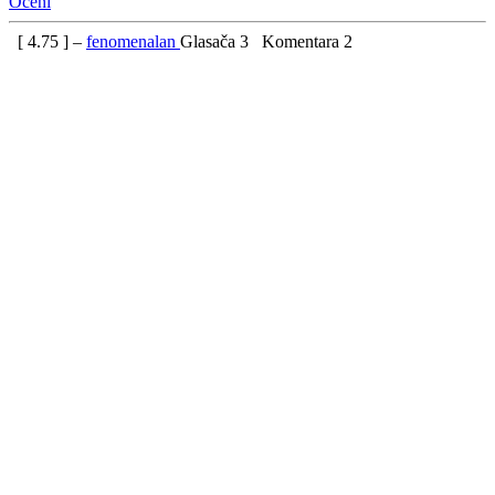
Oceni
[
4.75
] –
fenomenalan
Glasača
3
Komentara
2