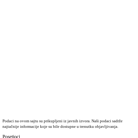
Podaci na ovom sajtu su prikupljeni iz javnih izvora. Naši podaci sadrže
najtačnije informacije koje su bile dostupne u trenutku objavljivanja.
Posetioci