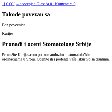
[ 0.00 ] – neocenjen
Glasača
0
Komentara
0
Takođe povezan sa
Bez poveznica
Karijes
Pronađi i oceni Stomatologe Srbije
Pretražite Karijes.com po stomatolozima i stomatološkim
ordinacijama u Srbiji. Ocenite ih i podelite vaše iskustvo sa drugima.