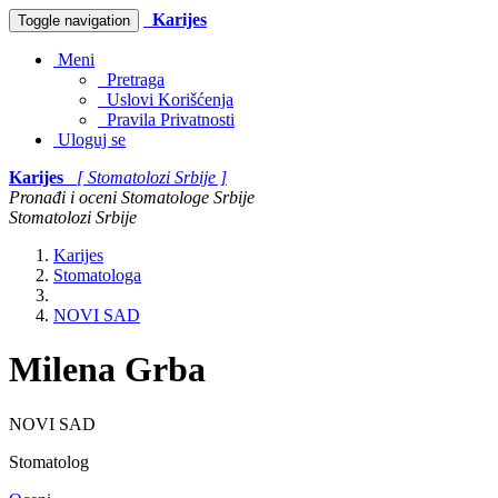
Karijes
Toggle navigation
Meni
Pretraga
Uslovi Korišćenja
Pravila Privatnosti
Uloguj se
Karijes
[ Stomatolozi Srbije ]
Pronađi i oceni Stomatologe Srbije
Stomatolozi Srbije
Karijes
Stomatologa
NOVI SAD
Milena Grba
NOVI SAD
Stomatolog