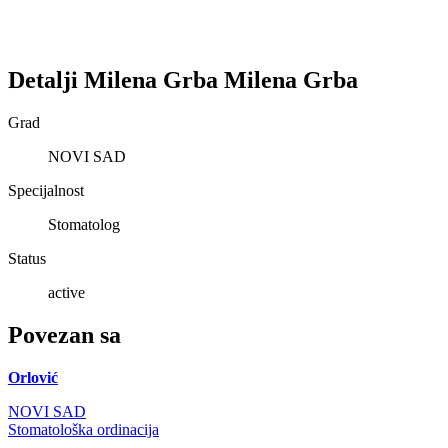
Detalji
Milena Grba
Milena
Grba
Grad
NOVI SAD
Specijalnost
Stomatolog
Status
active
Povezan sa
Orlović
NOVI SAD
Stomatološka ordinacija