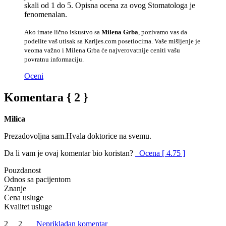
skali od 1 do 5. Opisna ocena za ovog Stomatologa je
fenomenalan.
Ako imate lično iskustvo sa
Milena Grba
, pozivamo vas da
podelite vaš utisak sa Karijes.com posetiocima. Vaše mišljenje je
veoma važno i Milena Grba će najverovatnije ceniti vašu
povratnu informaciju.
Oceni
Komentara { 2 }
Milica
Prezadovoljna sam.Hvala doktorice na svemu.
Da li vam je ovaj komentar bio koristan?
Ocena [ 4.75 ]
Pouzdanost
Odnos sa pacijentom
Znanje
Cena usluge
Kvalitet usluge
2
2
Neprikladan komentar