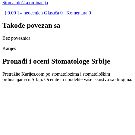
Stomatološka ordinacija
[ 0.00 ] – neocenjen
Glasača
0
Komentara
0
Takođe povezan sa
Bez poveznica
Karijes
Pronađi i oceni Stomatologe Srbije
Pretražite Karijes.com po stomatolozima i stomatološkim
ordinacijama u Srbiji. Ocenite ih i podelite vaše iskustvo sa drugima.