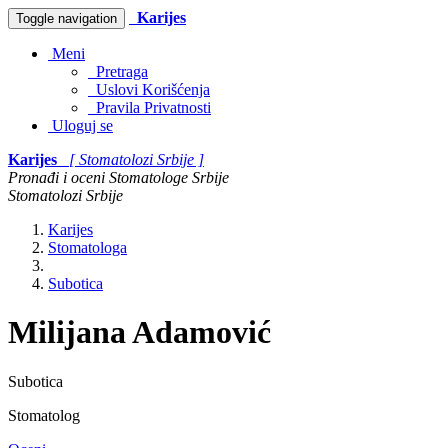
Karijes
Toggle navigation
Meni
Pretraga
Uslovi Korišćenja
Pravila Privatnosti
Uloguj se
Karijes
[ Stomatolozi Srbije ]
Pronađi i oceni Stomatologe Srbije
Stomatolozi Srbije
Karijes
Stomatologa
Subotica
Milijana Adamović
Subotica
Stomatolog