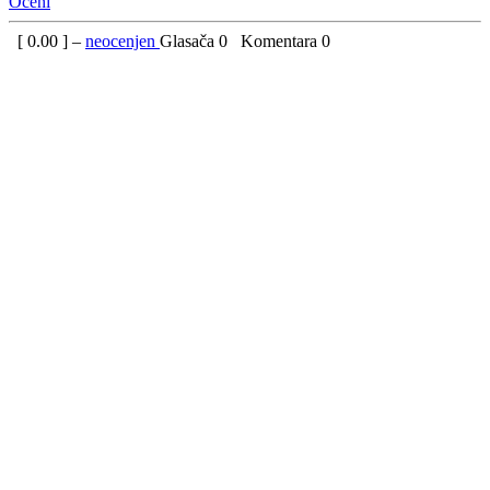
Oceni
[
0.00
] –
neocenjen
Glasača
0
Komentara
0