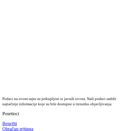
Podaci na ovom sajtu su prikupljeni iz javnih izvora. Naši podaci sadrže
najtačnije informacije koje su bile dostupne u trenutku objavljivanja.
Posetioci
Benefiti
Obračun rejtinga