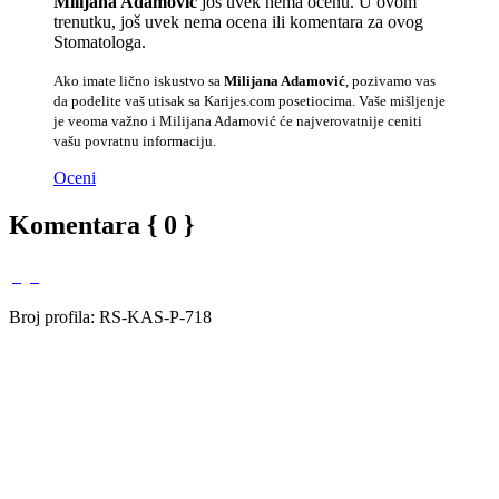
Milijana Adamović
još uvek nema ocenu. U ovom
trenutku, još uvek nema ocena ili komentara za ovog
Stomatologa.
Ako imate lično iskustvo sa
Milijana Adamović
, pozivamo vas
da podelite vaš utisak sa Karijes.com posetiocima. Vaše mišljenje
je veoma važno i Milijana Adamović će najverovatnije ceniti
vašu povratnu informaciju.
Oceni
Komentara { 0 }
Broj profila: RS-KAS-P-718