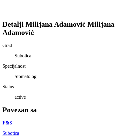
Detalji
Milijana Adamović
Milijana
Adamović
Grad
Subotica
Specijalnost
Stomatolog
Status
active
Povezan sa
F&S
Subotica