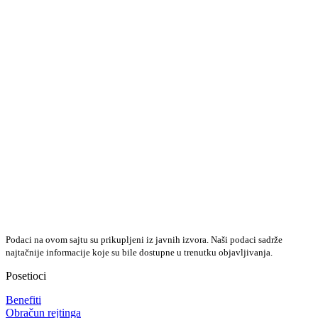
Podaci na ovom sajtu su prikupljeni iz javnih izvora. Naši podaci sadrže
najtačnije informacije koje su bile dostupne u trenutku objavljivanja.
Posetioci
Benefiti
Obračun rejtinga