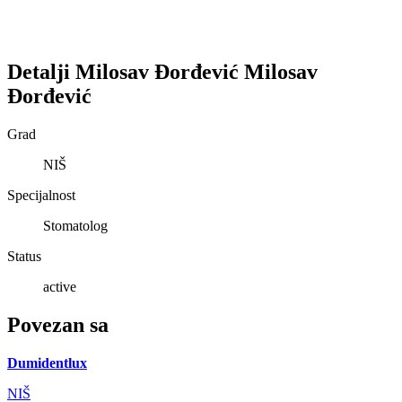
Detalji
Milosav Đorđević
Milosav
Đorđević
Grad
NIŠ
Specijalnost
Stomatolog
Status
active
Povezan sa
Dumidentlux
NIŠ