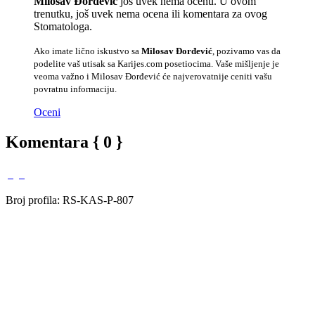
Milosav Đorđević
još uvek nema ocenu. U ovom
trenutku, još uvek nema ocena ili komentara za ovog
Stomatologa.
Ako imate lično iskustvo sa
Milosav Đorđević
, pozivamo vas da
podelite vaš utisak sa Karijes.com posetiocima. Vaše mišljenje je
veoma važno i Milosav Đorđević će najverovatnije ceniti vašu
povratnu informaciju.
Oceni
Komentara { 0 }
Broj profila: RS-KAS-P-807