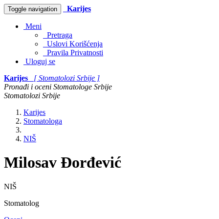
Karijes
Toggle navigation
Meni
Pretraga
Uslovi Korišćenja
Pravila Privatnosti
Uloguj se
Karijes
[ Stomatolozi Srbije ]
Pronađi i oceni Stomatologe Srbije
Stomatolozi Srbije
Karijes
Stomatologa
NIŠ
Milosav Đorđević
NIŠ
Stomatolog