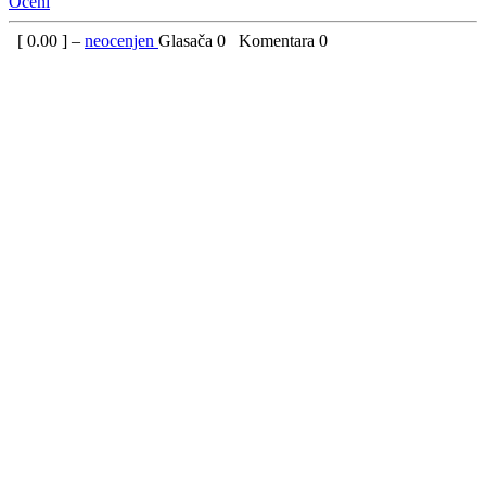
Oceni
[
0.00
] –
neocenjen
Glasača
0
Komentara
0