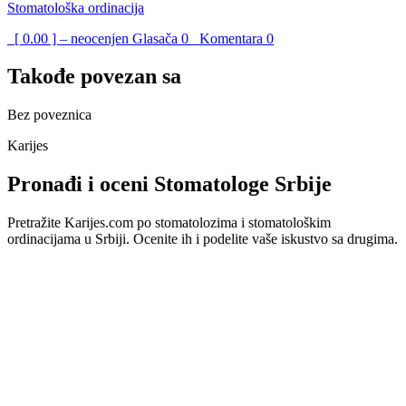
Stomatološka ordinacija
[ 0.00 ] – neocenjen
Glasača
0
Komentara
0
Takođe povezan sa
Bez poveznica
Karijes
Pronađi i oceni Stomatologe Srbije
Pretražite Karijes.com po stomatolozima i stomatološkim
ordinacijama u Srbiji. Ocenite ih i podelite vaše iskustvo sa drugima.