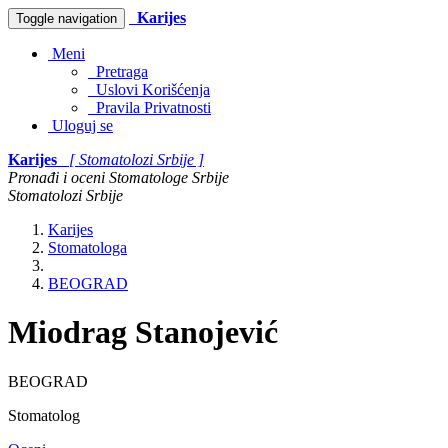
Karijes
Toggle navigation
Meni
Pretraga
Uslovi Korišćenja
Pravila Privatnosti
Uloguj se
Karijes
[ Stomatolozi Srbije ]
Pronađi i oceni Stomatologe Srbije
Stomatolozi Srbije
Karijes
Stomatologa
BEOGRAD
Miodrag Stanojević
BEOGRAD
Stomatolog