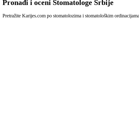
Pronađi i oceni Stomatologe Srbije
Pretražite Karijes.com po stomatolozima i stomatološkim ordinacijama u