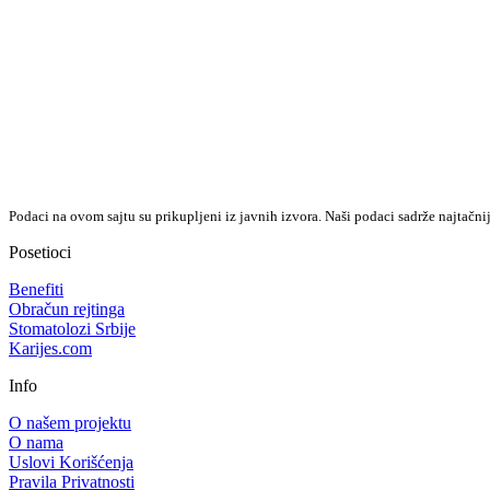
Podaci na ovom sajtu su prikupljeni iz javnih izvora. Naši podaci sadrže najtačni
Posetioci
Benefiti
Obračun rejtinga
Stomatolozi Srbije
Karijes.com
Info
O našem projektu
O nama
Uslovi Korišćenja
Pravila Privatnosti