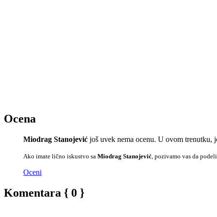
Ocena
Miodrag Stanojević
još uvek nema ocenu. U ovom trenutku, j
Ako imate lično iskustvo sa
Miodrag Stanojević
, pozivamo vas da podeli
Oceni
Komentara { 0 }