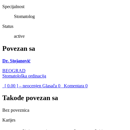
Specijalnost
Stomatolog
Status
active
Povezan sa
Dr. Stojanović
BEOGRAD
Stomatološka ordinacija
[ 0.00 ] – neocenjen
Glasača
0
Komentara
0
Takođe povezan sa
Bez poveznica
Karijes