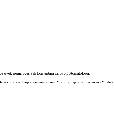
oš uvek nema ocena ili komentara za ovog Stomatologa.
te vaš utisak sa Karijes.com posetiocima. Vaše mišljenje je veoma važno i Miodrag 