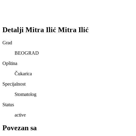
Detalji
Mitra Ilić
Mitra
Ilić
Grad
BEOGRAD
Opština
Čukarica
Specijalnost
Stomatolog
Status
active
Povezan sa