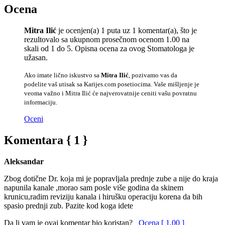
Ocena
Mitra Ilić
je ocenjen(a) 1 puta uz 1 komentar(a), što je
rezultovalo sa ukupnom prosečnom ocenom 1.00 na
skali od 1 do 5. Opisna ocena za ovog Stomatologa je
užasan.
Ako imate lično iskustvo sa
Mitra Ilić
, pozivamo vas da
podelite vaš utisak sa Karijes.com posetiocima. Vaše mišljenje je
veoma važno i Mitra Ilić će najverovatnije ceniti vašu povratnu
informaciju.
Oceni
Komentara { 1 }
Aleksandar
Zbog dotične Dr. koja mi je popravljala prednje zube a nije do kraja
napunila kanale ,morao sam posle više godina da skinem
krunicu,radim reviziju kanala i hirušku operaciju korena da bih
spasio prednji zub. Pazite kod koga idete
Da li vam je ovaj komentar bio koristan?
Ocena [ 1.00 ]