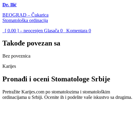
Dr. Ilić
BEOGRAD – Čukarica
Stomatološka ordinacija
[ 0.00 ] – neocenjen
Glasača
0
Komentara
0
Takođe povezan sa
Bez poveznica
Karijes
Pronađi i oceni Stomatologe Srbije
Pretražite Karijes.com po stomatolozima i stomatološkim
ordinacijama u Srbiji. Ocenite ih i podelite vaše iskustvo sa drugima.