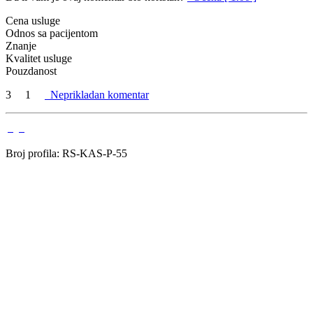
Cena usluge
Odnos sa pacijentom
Znanje
Kvalitet usluge
Pouzdanost
3
1
Neprikladan komentar
Broj profila: RS-KAS-P-55