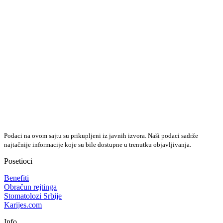
Podaci na ovom sajtu su prikupljeni iz javnih izvora. Naši podaci sadrže
najtačnije informacije koje su bile dostupne u trenutku objavljivanja.
Posetioci
Benefiti
Obračun rejtinga
Stomatolozi Srbije
Karijes.com
Info