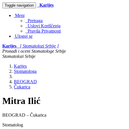
Karijes
Toggle navigation
Meni
Pretraga
Uslovi Korišćenja
Pravila Privatnosti
Uloguj se
Karijes
[ Stomatolozi Srbije ]
Pronađi i oceni Stomatologe Srbije
Stomatolozi Srbije
Karijes
Stomatologa
BEOGRAD
Čukarica
Mitra Ilić
BEOGRAD – Čukarica
Stomatolog