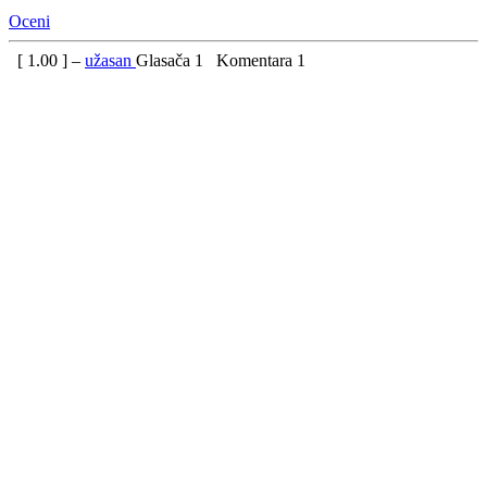
Oceni
[
1.00
] –
užasan
Glasača
1
Komentara
1