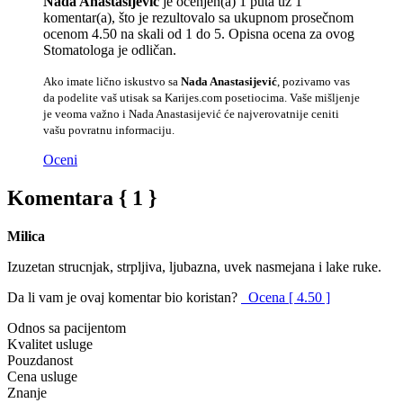
Nada Anastasijević
je ocenjen(a) 1 puta uz 1
komentar(a), što je rezultovalo sa ukupnom prosečnom
ocenom 4.50 na skali od 1 do 5. Opisna ocena za ovog
Stomatologa je odličan.
Ako imate lično iskustvo sa
Nada Anastasijević
, pozivamo vas
da podelite vaš utisak sa Karijes.com posetiocima. Vaše mišljenje
je veoma važno i Nada Anastasijević će najverovatnije ceniti
vašu povratnu informaciju.
Oceni
Komentara { 1 }
Milica
Izuzetan strucnjak, strpljiva, ljubazna, uvek nasmejana i lake ruke.
Da li vam je ovaj komentar bio koristan?
Ocena [ 4.50 ]
Odnos sa pacijentom
Kvalitet usluge
Pouzdanost
Cena usluge
Znanje