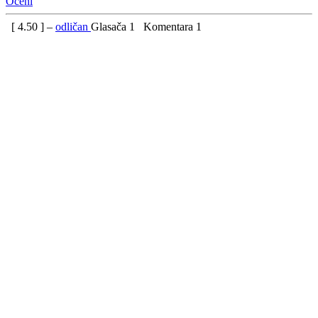
Oceni
[
4.50
] –
odličan
Glasača
1
Komentara
1