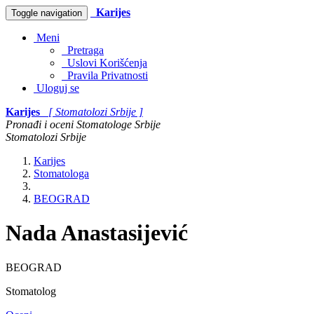
Karijes
Toggle navigation
Meni
Pretraga
Uslovi Korišćenja
Pravila Privatnosti
Uloguj se
Karijes
[ Stomatolozi Srbije ]
Pronađi i oceni Stomatologe Srbije
Stomatolozi Srbije
Karijes
Stomatologa
BEOGRAD
Nada Anastasijević
BEOGRAD
Stomatolog