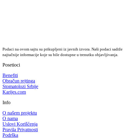
Podaci na ovom sajtu su prikupljeni iz javnih izvora. Naši podaci sadrže
najtačnije informacije koje su bile dostupne u trenutku objavljivanja.
Posetioci
Benefiti
Obračun rejtinga
Stomatolozi Srbije
Karijes.com
Info
O našem projektu
O nama
Uslovi Korišćenja
Pravila Privatnosti
Podrška