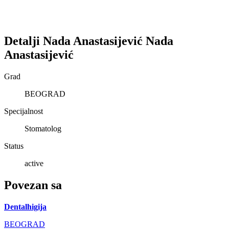
Detalji
Nada Anastasijević
Nada
Anastasijević
Grad
BEOGRAD
Specijalnost
Stomatolog
Status
active
Povezan sa
Dentalhigija
BEOGRAD