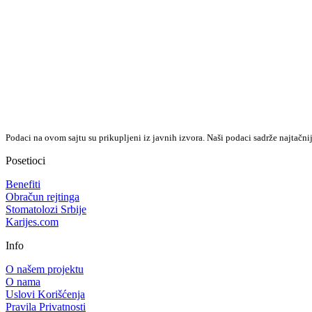
Podaci na ovom sajtu su prikupljeni iz javnih izvora. Naši podaci sadrže najtačni
Posetioci
Benefiti
Obračun rejtinga
Stomatolozi Srbije
Karijes.com
Info
O našem projektu
O nama
Uslovi Korišćenja
Pravila Privatnosti