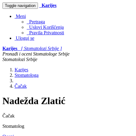
Karijes
Toggle navigation
Meni
Pretraga
Uslovi Korišćenja
Pravila Privatnosti
Uloguj se
Karijes
[ Stomatolozi Srbije ]
Pronađi i oceni Stomatologe Srbije
Stomatolozi Srbije
Karijes
Stomatologa
Čačak
Nadežda Zlatić
Čačak
Stomatolog