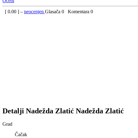
Oceni
[
0.00
] –
neocenjen
Glasača
0
Komentara
0
Detalji
Nadežda Zlatić
Nadežda
Zlatić
Grad
Čačak