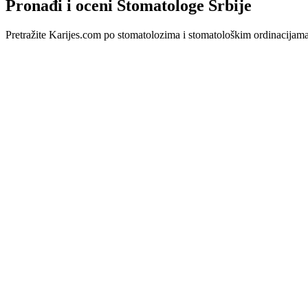
Pronađi i oceni Stomatologe Srbije
Pretražite Karijes.com po stomatolozima i stomatološkim ordinacijama u