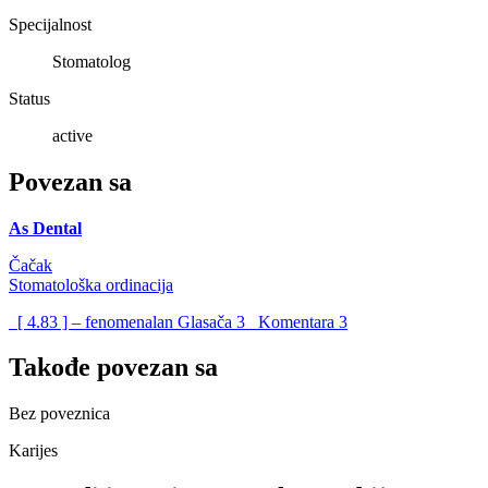
Specijalnost
Stomatolog
Status
active
Povezan sa
As Dental
Čačak
Stomatološka ordinacija
[ 4.83 ] – fenomenalan
Glasača
3
Komentara
3
Takođe povezan sa
Bez poveznica
Karijes