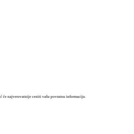
ć će najverovatnije ceniti vašu povratnu informaciju.