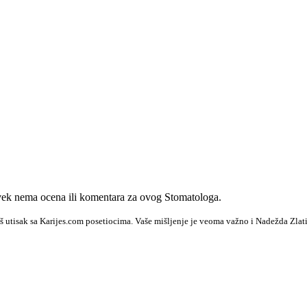
ek nema ocena ili komentara za ovog Stomatologa.
š utisak sa Karijes.com posetiocima. Vaše mišljenje je veoma važno i Nadežda Zlati