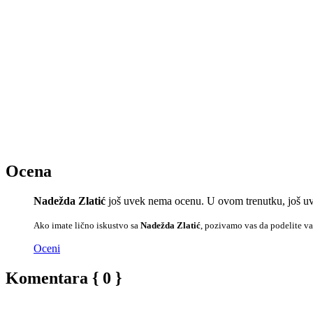
Ocena
Nadežda Zlatić
još uvek nema ocenu. U ovom trenutku, još uv
Ako imate lično iskustvo sa
Nadežda Zlatić
, pozivamo vas da podelite va
Oceni
Komentara { 0 }