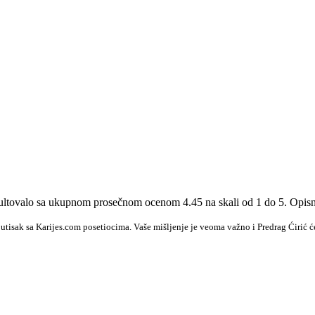
rezultovalo sa ukupnom prosečnom ocenom 4.45 na skali od 1 do 5. Opis
 utisak sa Karijes.com posetiocima. Vaše mišljenje je veoma važno i Predrag Ćirić ć