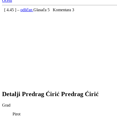
Oceni
[
4.45
] –
odličan
Glasača
5
Komentara
3
Detalji
Predrag Ćirić
Predrag
Ćirić
Grad
Pirot