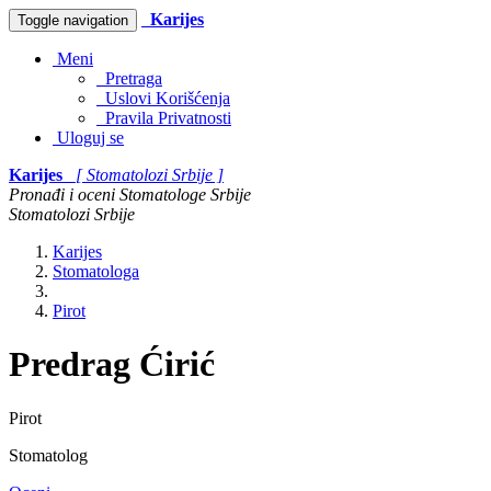
Karijes
Toggle navigation
Meni
Pretraga
Uslovi Korišćenja
Pravila Privatnosti
Uloguj se
Karijes
[ Stomatolozi Srbije ]
Pronađi i oceni Stomatologe Srbije
Stomatolozi Srbije
Karijes
Stomatologa
Pirot
Predrag Ćirić
Pirot
Stomatolog