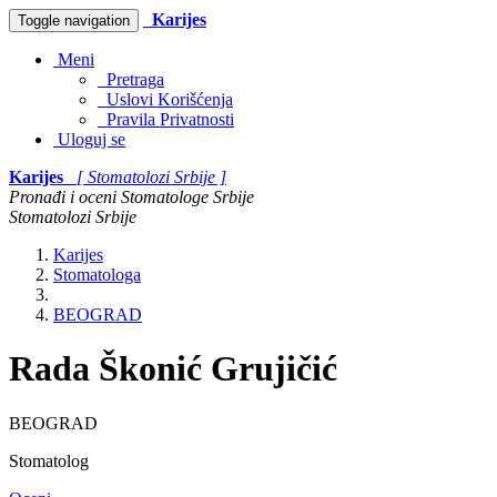
Karijes
Toggle navigation
Meni
Pretraga
Uslovi Korišćenja
Pravila Privatnosti
Uloguj se
Karijes
[ Stomatolozi Srbije ]
Pronađi i oceni Stomatologe Srbije
Stomatolozi Srbije
Karijes
Stomatologa
BEOGRAD
Rada Škonić Grujičić
BEOGRAD
Stomatolog