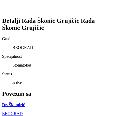
Detalji
Rada Škonić Grujičić
Rada
Škonić Grujičić
Grad
BEOGRAD
Specijalnost
Stomatolog
Status
active
Povezan sa
Dr. Škondrić
BEOGRAD