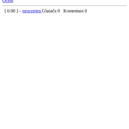
Oceni
[
0.00
] –
neocenjen
Glasača
0
Komentara
0