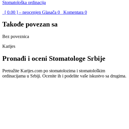
Stomatološka ordinacija
[ 0.00 ] – neocenjen
Glasača
0
Komentara
0
Takođe povezan sa
Bez poveznica
Karijes
Pronađi i oceni Stomatologe Srbije
Pretražite Karijes.com po stomatolozima i stomatološkim
ordinacijama u Srbiji. Ocenite ih i podelite vaše iskustvo sa drugima.