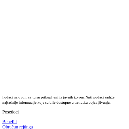
Podaci na ovom sajtu su prikupljeni iz javnih izvora. Naši podaci sadrže
najtačnije informacije koje su bile dostupne u trenutku objavljivanja.
Posetioci
Benefiti
Obračun rejtinga