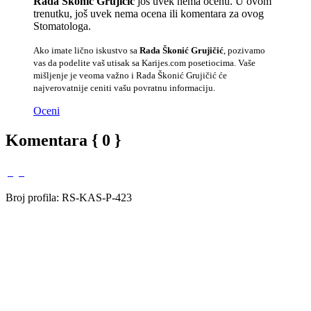
Rada Škonić Grujičić
još uvek nema ocenu. U ovom
trenutku, još uvek nema ocena ili komentara za ovog
Stomatologa.
Ako imate lično iskustvo sa
Rada Škonić Grujičić
, pozivamo
vas da podelite vaš utisak sa Karijes.com posetiocima. Vaše
mišljenje je veoma važno i Rada Škonić Grujičić će
najverovatnije ceniti vašu povratnu informaciju.
Oceni
Komentara { 0 }
Broj profila: RS-KAS-P-423