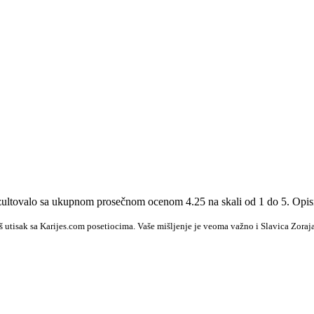
 rezultovalo sa ukupnom prosečnom ocenom 4.25 na skali od 1 do 5. Op
š utisak sa Karijes.com posetiocima. Vaše mišljenje je veoma važno i Slavica Zoraja