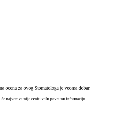
isna ocena za ovog Stomatologa je veoma dobar.
 će najverovatnije ceniti vašu povratnu informaciju.