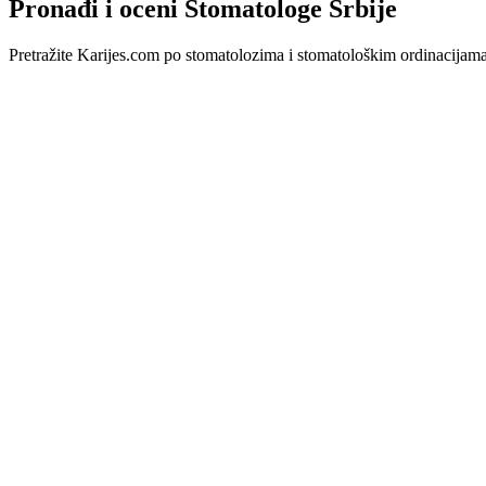
Pronađi i oceni Stomatologe Srbije
Pretražite Karijes.com po stomatolozima i stomatološkim ordinacijama u