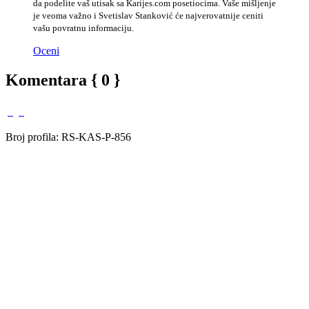
da podelite vaš utisak sa Karijes.com posetiocima. Vaše mišljenje
je veoma važno i Svetislav Stanković će najverovatnije ceniti
vašu povratnu informaciju.
Oceni
Komentara { 0 }
Broj profila: RS-KAS-P-856