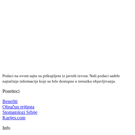
Podaci na ovom sajtu su prikupljeni iz javnih izvora. Naši podaci sadrže
najtačnije informacije koje su bile dostupne u trenutku objavljivanja.
Posetioci
Benefiti
Obračun rejtinga
Stomatolozi Srbije
Karijes.com
Info