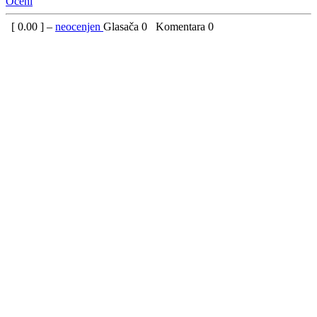
Oceni
[
0.00
] –
neocenjen
Glasača
0
Komentara
0