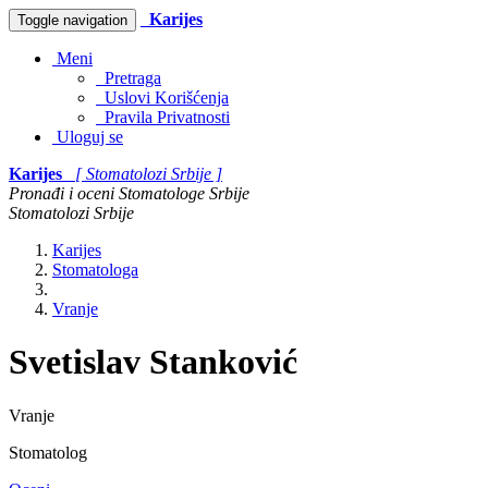
Karijes
Toggle navigation
Meni
Pretraga
Uslovi Korišćenja
Pravila Privatnosti
Uloguj se
Karijes
[ Stomatolozi Srbije ]
Pronađi i oceni Stomatologe Srbije
Stomatolozi Srbije
Karijes
Stomatologa
Vranje
Svetislav Stanković
Vranje
Stomatolog