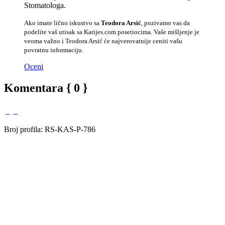
Stomatologa.
Ako imate lično iskustvo sa
Teodora Arsić
, pozivamo vas da
podelite vaš utisak sa Karijes.com posetiocima. Vaše mišljenje je
veoma važno i Teodora Arsić će najverovatnije ceniti vašu
povratnu informaciju.
Oceni
Komentara { 0 }
Broj profila: RS-KAS-P-786