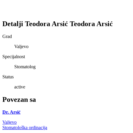
Detalji
Teodora Arsić
Teodora
Arsić
Grad
Valjevo
Specijalnost
Stomatolog
Status
active
Povezan sa
Dr. Arsić
Valjevo
Stomatološka ordinacija