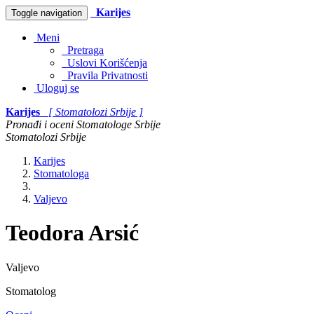
Karijes
Toggle navigation
Meni
Pretraga
Uslovi Korišćenja
Pravila Privatnosti
Uloguj se
Karijes
[ Stomatolozi Srbije ]
Pronađi i oceni Stomatologe Srbije
Stomatolozi Srbije
Karijes
Stomatologa
Valjevo
Teodora Arsić
Valjevo
Stomatolog