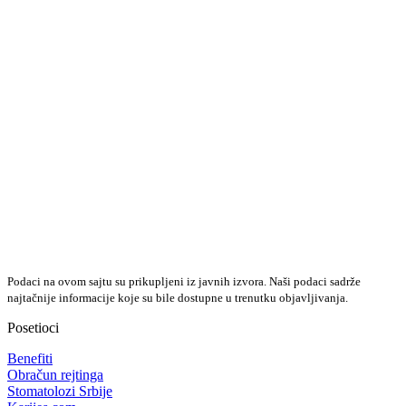
Podaci na ovom sajtu su prikupljeni iz javnih izvora. Naši podaci sadrže
najtačnije informacije koje su bile dostupne u trenutku objavljivanja.
Posetioci
Benefiti
Obračun rejtinga
Stomatolozi Srbije