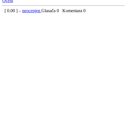
Oceni
[
0.00
] –
neocenjen
Glasača
0
Komentara
0