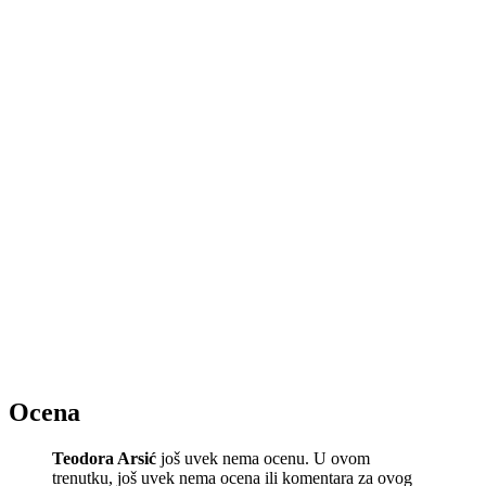
Ocena
Teodora Arsić
još uvek nema ocenu. U ovom
trenutku, još uvek nema ocena ili komentara za ovog