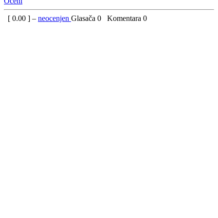
Oceni
[
0.00
] –
neocenjen
Glasača
0
Komentara
0