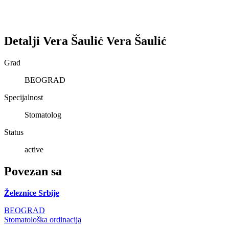
Detalji
Vera Šaulić
Vera
Šaulić
Grad
BEOGRAD
Specijalnost
Stomatolog
Status
active
Povezan sa
Železnice Srbije
BEOGRAD
Stomatološka ordinacija