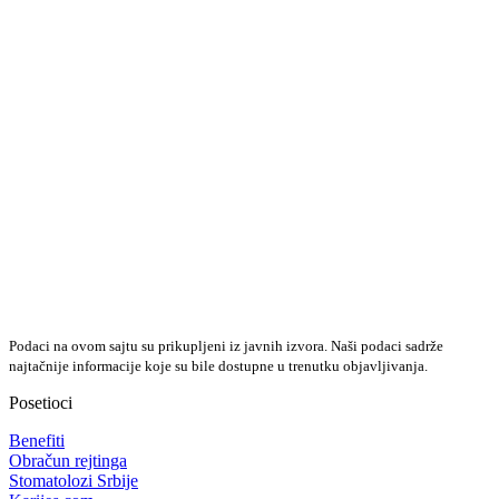
Podaci na ovom sajtu su prikupljeni iz javnih izvora. Naši podaci sadrže
najtačnije informacije koje su bile dostupne u trenutku objavljivanja.
Posetioci
Benefiti
Obračun rejtinga
Stomatolozi Srbije