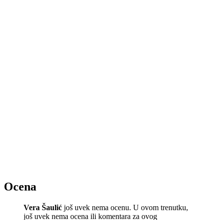
Ocena
Vera Šaulić
još uvek nema ocenu. U ovom trenutku,
još uvek nema ocena ili komentara za ovog