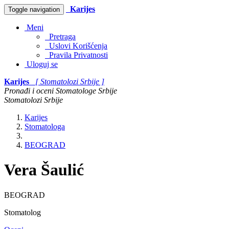
Karijes
Toggle navigation
Meni
Pretraga
Uslovi Korišćenja
Pravila Privatnosti
Uloguj se
Karijes
[ Stomatolozi Srbije ]
Pronađi i oceni Stomatologe Srbije
Stomatolozi Srbije
Karijes
Stomatologa
BEOGRAD
Vera Šaulić
BEOGRAD
Stomatolog