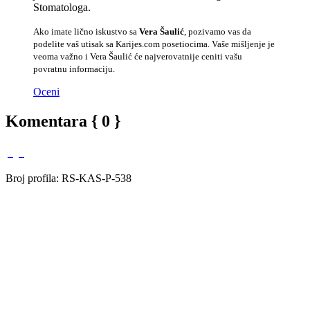
Stomatologa.
Ako imate lično iskustvo sa
Vera Šaulić
, pozivamo vas da
podelite vaš utisak sa Karijes.com posetiocima. Vaše mišljenje je
veoma važno i Vera Šaulić će najverovatnije ceniti vašu
povratnu informaciju.
Oceni
Komentara { 0 }
Broj profila: RS-KAS-P-538