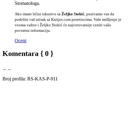
Stomatologa.
Ako imate lično iskustvo sa
Željko Stokić
, pozivamo vas da
podelite vaš utisak sa Karijes.com posetiocima. Vaše mišljenje je
veoma važno i Željko Stokić će najverovatnije ceniti vašu
povratnu informaciju.
Oceni
Komentara { 0 }
Broj profila: RS-KAS-P-911