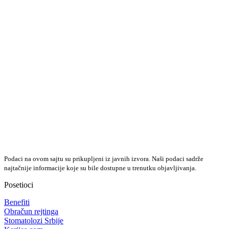
Podaci na ovom sajtu su prikupljeni iz javnih izvora. Naši podaci sadrže
najtačnije informacije koje su bile dostupne u trenutku objavljivanja.
Posetioci
Benefiti
Obračun rejtinga
Stomatolozi Srbije