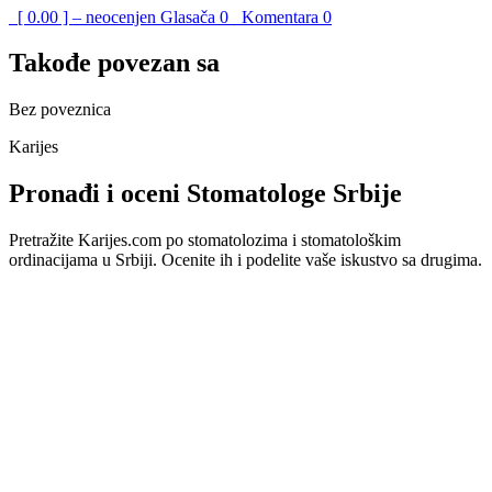
[ 0.00 ] – neocenjen
Glasača
0
Komentara
0
Takođe povezan sa
Bez poveznica
Karijes
Pronađi i oceni Stomatologe Srbije
Pretražite Karijes.com po stomatolozima i stomatološkim
ordinacijama u Srbiji. Ocenite ih i podelite vaše iskustvo sa drugima.