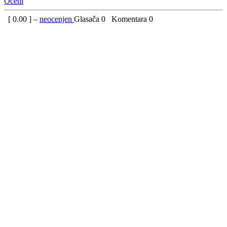
Oceni
[
0.00
] –
neocenjen
Glasača
0
Komentara
0