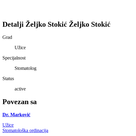
Detalji
Željko Stokić
Željko
Stokić
Grad
Užice
Specijalnost
Stomatolog
Status
active
Povezan sa
Dr. Marković
Užice
Stomatološka ordinacija