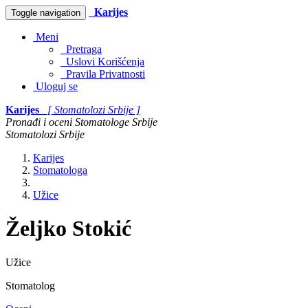
Karijes
Toggle navigation
Meni
Pretraga
Uslovi Korišćenja
Pravila Privatnosti
Uloguj se
Karijes
[ Stomatolozi Srbije ]
Pronađi i oceni Stomatologe Srbije
Stomatolozi Srbije
Karijes
Stomatologa
Užice
Željko Stokić
Užice
Stomatolog