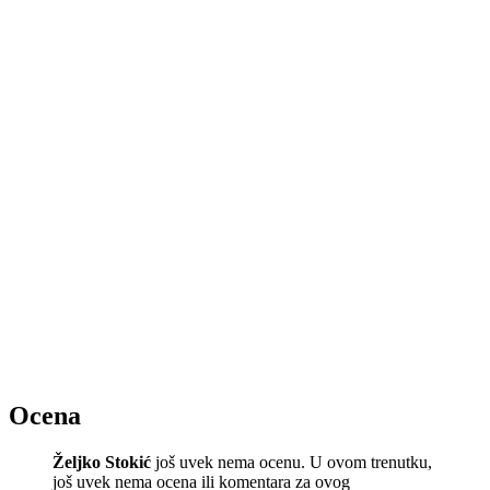
Ocena
Željko Stokić
još uvek nema ocenu. U ovom trenutku,
još uvek nema ocena ili komentara za ovog