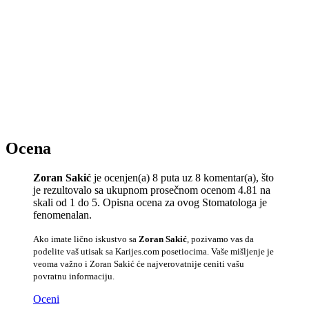
Ocena
Zoran Sakić
je ocenjen(a) 8 puta uz 8 komentar(a), što
je rezultovalo sa ukupnom prosečnom ocenom 4.81 na
skali od 1 do 5. Opisna ocena za ovog Stomatologa je
fenomenalan.
Ako imate lično iskustvo sa
Zoran Sakić
, pozivamo vas da
podelite vaš utisak sa Karijes.com posetiocima. Vaše mišljenje je
veoma važno i Zoran Sakić će najverovatnije ceniti vašu
povratnu informaciju.
Oceni