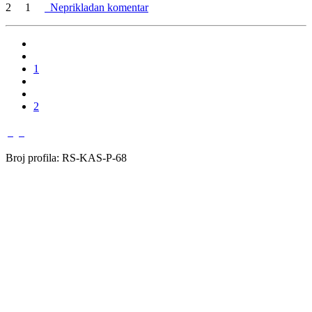
2
1
Neprikladan komentar
1
2
Broj profila: RS-KAS-P-68