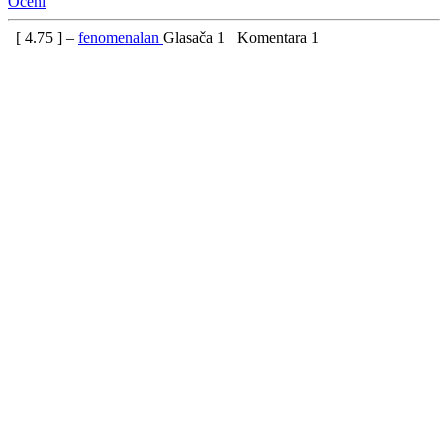
Oceni
[
4.75
] –
fenomenalan
Glasača
1
Komentara
1