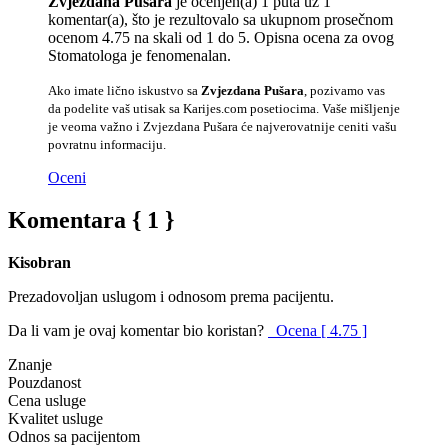
Zvjezdana Pušara
je ocenjen(a) 1 puta uz 1
komentar(a), što je rezultovalo sa ukupnom prosečnom
ocenom 4.75 na skali od 1 do 5. Opisna ocena za ovog
Stomatologa je fenomenalan.
Ako imate lično iskustvo sa
Zvjezdana Pušara
, pozivamo vas
da podelite vaš utisak sa Karijes.com posetiocima. Vaše mišljenje
je veoma važno i Zvjezdana Pušara će najverovatnije ceniti vašu
povratnu informaciju.
Oceni
Komentara { 1 }
Kisobran
Prezadovoljan uslugom i odnosom prema pacijentu.
Da li vam je ovaj komentar bio koristan?
Ocena [ 4.75 ]
Znanje
Pouzdanost
Cena usluge
Kvalitet usluge
Odnos sa pacijentom