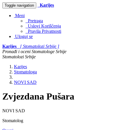
Karijes
Toggle navigation
Meni
Pretraga
Uslovi Korišćenja
Pravila Privatnosti
Uloguj se
Karijes
[ Stomatolozi Srbije ]
Pronađi i oceni Stomatologe Srbije
Stomatolozi Srbije
Karijes
Stomatologa
NOVI SAD
Zvjezdana Pušara
NOVI SAD
Stomatolog