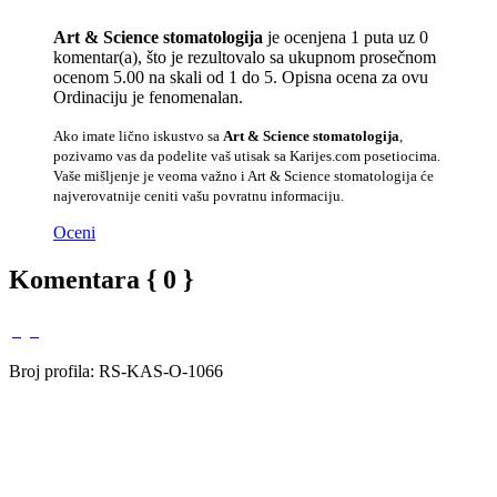
Art & Science stomatologija
je ocenjena 1 puta uz 0
komentar(a), što je rezultovalo sa ukupnom prosečnom
ocenom 5.00 na skali od 1 do 5. Opisna ocena za ovu
Ordinaciju je fenomenalan.
Ako imate lično iskustvo sa
Art & Science stomatologija
,
pozivamo vas da podelite vaš utisak sa Karijes.com posetiocima.
Vaše mišljenje je veoma važno i Art & Science stomatologija će
najverovatnije ceniti vašu povratnu informaciju.
Oceni
Komentara { 0 }
Broj profila: RS-KAS-O-1066