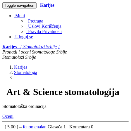
Karijes
Toggle navigation
Meni
Pretraga
Uslovi Korišćenja
Pravila Privatnosti
Uloguj se
Karijes
[ Stomatolozi Srbije ]
Pronađi i oceni Stomatologe Srbije
Stomatolozi Srbije
Karijes
Stomatologa
Art & Science stomatologija
Stomatološka ordinacija
Oceni
[
5.00
] –
fenomenalan
Glasača
1
Komentara
0