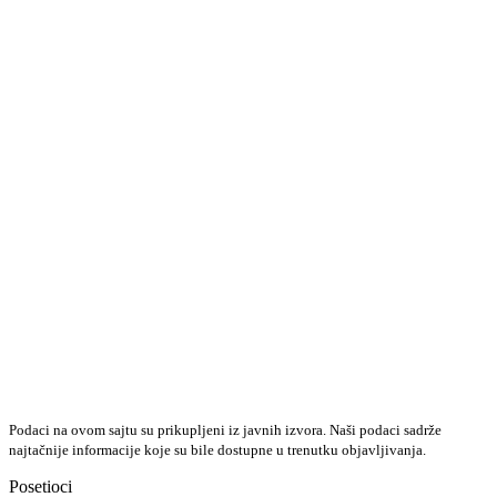
Podaci na ovom sajtu su prikupljeni iz javnih izvora. Naši podaci sadrže
najtačnije informacije koje su bile dostupne u trenutku objavljivanja.
Posetioci