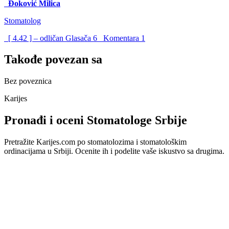
Đoković Milica
Stomatolog
[ 4.42 ] – odličan
Glasača
6
Komentara
1
Takođe povezan sa
Bez poveznica
Karijes
Pronađi i oceni Stomatologe Srbije
Pretražite Karijes.com po stomatolozima i stomatološkim
ordinacijama u Srbiji. Ocenite ih i podelite vaše iskustvo sa drugima.