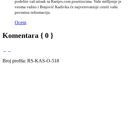
podelite vaš utisak sa Karijes.com posetiocima. Vaše mišljenje je
veoma važno i Brajović Kadivka će najverovatnije ceniti vašu
povratnu informaciju.
Oceni
Komentara { 0 }
Broj profila: RS-KAS-O-518