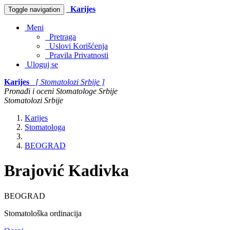
Karijes
Toggle navigation
Meni
Pretraga
Uslovi Korišćenja
Pravila Privatnosti
Uloguj se
Karijes
[ Stomatolozi Srbije ]
Pronađi i oceni Stomatologe Srbije
Stomatolozi Srbije
Karijes
Stomatologa
BEOGRAD
Brajović Kadivka
BEOGRAD
Stomatološka ordinacija