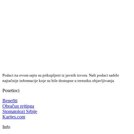
Podaci na ovom sajtu su prikupljeni iz javnih izvora. Naši podaci sadrže
najtačnije informacije koje su bile dostupne u trenutku objavljivanja.
Posetioci
Benefiti
Obračun rejtinga
Stomatolozi Srbije
Karijes.com
Info