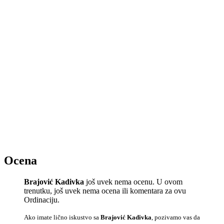
Ocena
Brajović Kadivka
još uvek nema ocenu. U ovom
trenutku, još uvek nema ocena ili komentara za ovu
Ordinaciju.
Ako imate lično iskustvo sa
Brajović Kadivka
, pozivamo vas da