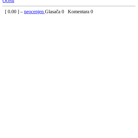
Oceni
[
0.00
] –
neocenjen
Glasača
0
Komentara
0