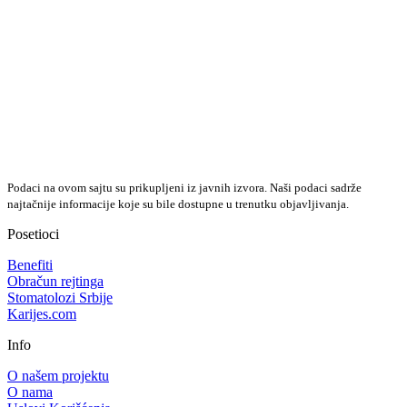
Podaci na ovom sajtu su prikupljeni iz javnih izvora. Naši podaci sadrže
najtačnije informacije koje su bile dostupne u trenutku objavljivanja.
Posetioci
Benefiti
Obračun rejtinga
Stomatolozi Srbije
Karijes.com
Info
O našem projektu
O nama