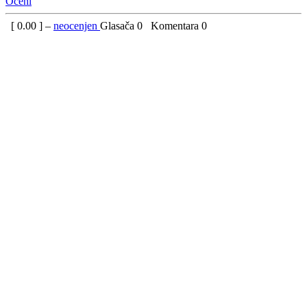
Oceni
[
0.00
] –
neocenjen
Glasača
0
Komentara
0