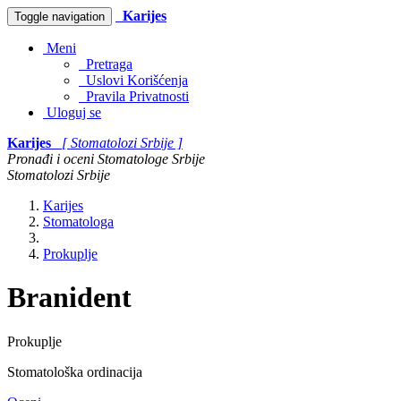
Karijes
Toggle navigation
Meni
Pretraga
Uslovi Korišćenja
Pravila Privatnosti
Uloguj se
Karijes
[ Stomatolozi Srbije ]
Pronađi i oceni Stomatologe Srbije
Stomatolozi Srbije
Karijes
Stomatologa
Prokuplje
Branident
Prokuplje
Stomatološka ordinacija