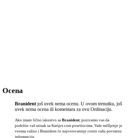
Ocena
Branident
još uvek nema ocenu. U ovom trenutku, još
uvek nema ocena ili komentara za ovu Ordinaciju.
Ako imate lično iskustvo sa
Branident
, pozivamo vas da
podelite vaš utisak sa Karijes.com posetiocima. Vaše mišljenje je
veoma važno i Branident će najverovatnije ceniti vašu povratnu
informaciju.