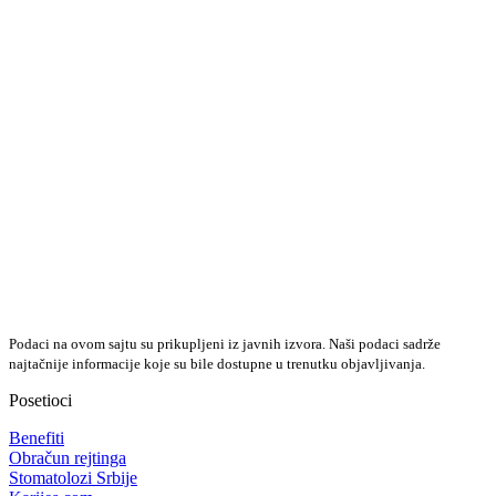
Podaci na ovom sajtu su prikupljeni iz javnih izvora. Naši podaci sadrže
najtačnije informacije koje su bile dostupne u trenutku objavljivanja.
Posetioci
Benefiti
Obračun rejtinga
Stomatolozi Srbije