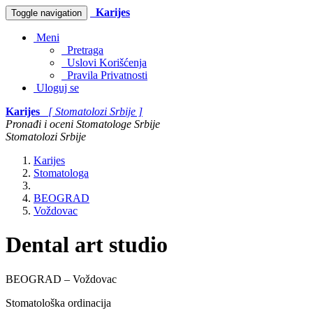
Karijes
Toggle navigation
Meni
Pretraga
Uslovi Korišćenja
Pravila Privatnosti
Uloguj se
Karijes
[ Stomatolozi Srbije ]
Pronađi i oceni Stomatologe Srbije
Stomatolozi Srbije
Karijes
Stomatologa
BEOGRAD
Voždovac
Dental art studio
BEOGRAD – Voždovac
Stomatološka ordinacija