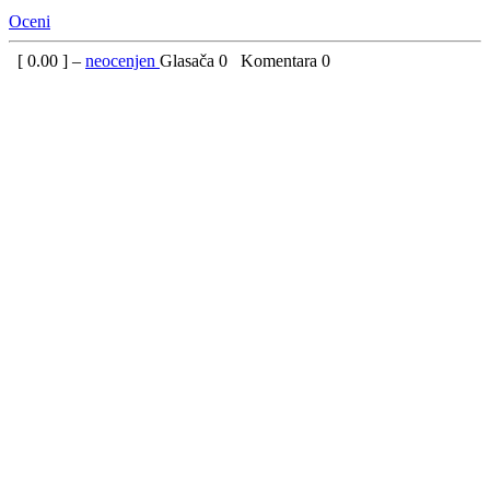
Oceni
[
0.00
] –
neocenjen
Glasača
0
Komentara
0