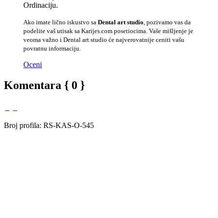
Ordinaciju.
Ako imate lično iskustvo sa
Dental art studio
, pozivamo vas da
podelite vaš utisak sa Karijes.com posetiocima. Vaše mišljenje je
veoma važno i Dental art studio će najverovatnije ceniti vašu
povratnu informaciju.
Oceni
Komentara { 0 }
Broj profila: RS-KAS-O-545