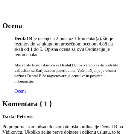
Ocena
Dental B
je ocenjena 2 puta uz 1 komentar(a), što je
rezultovalo sa ukupnom prosečnom ocenom 4.88 na
skali od 1 do 5. Opisna ocena za ovu Ordinaciju je
fenomenalan.
Ako imate lično iskustvo sa
Dental B
, pozivamo vas da podelite
vaš utisak sa Karijes.com posetiocima. Vaše mišljenje je veoma
važno i Dental B će najverovatnije ceniti vašu povratnu
informaciju.
Oceni
Komentara { 1 }
Darko Petrovic
Po preporuci sam otisao do stomatoloske ordinacije Dental B na
Vidikovcu. Ukoliko zelite prave doktore i odlicnu uslugu, to je