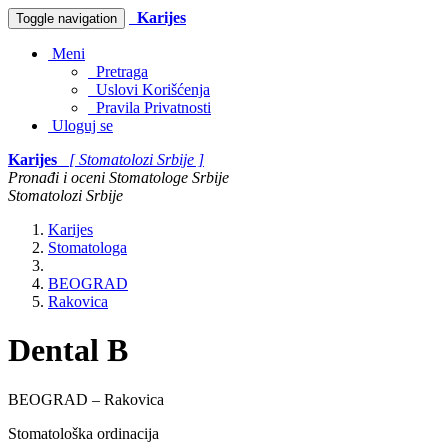
Karijes
Toggle navigation
Meni
Pretraga
Uslovi Korišćenja
Pravila Privatnosti
Uloguj se
Karijes
[ Stomatolozi Srbije ]
Pronađi i oceni Stomatologe Srbije
Stomatolozi Srbije
Karijes
Stomatologa
BEOGRAD
Rakovica
Dental B
BEOGRAD – Rakovica
Stomatološka ordinacija