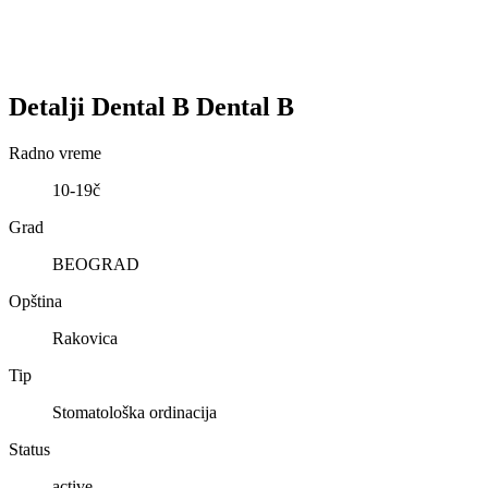
Detalji
Dental B
Dental B
Radno vreme
10-19č
Grad
BEOGRAD
Opština
Rakovica
Tip
Stomatološka ordinacija
Status
active