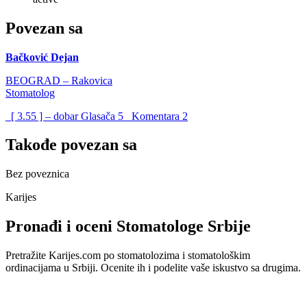
Povezan sa
Bačković Dejan
BEOGRAD – Rakovica
Stomatolog
[ 3.55 ] – dobar
Glasača
5
Komentara
2
Takođe povezan sa
Bez poveznica
Karijes
Pronađi i oceni Stomatologe Srbije
Pretražite Karijes.com po stomatolozima i stomatološkim
ordinacijama u Srbiji. Ocenite ih i podelite vaše iskustvo sa drugima.