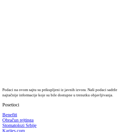
Podaci na ovom sajtu su prikupljeni iz javnih izvora. Naši podaci sadrže
najtačnije informacije koje su bile dostupne u trenutku objavljivanja.
Posetioci
Benefiti
Obračun rejtinga
Stomatolozi Srbije
Karijes.com