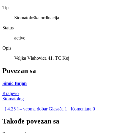
Tip
Stomatološka ordinacija
Status
active
Opis
Veljka Vlahovica 41, TC Kej
Povezan sa
Simić Bojan
Kraljevo
Stomatolog
[ 4.25 ] – veoma dobar
Glasača
1
Komentara
0
Takođe povezan sa