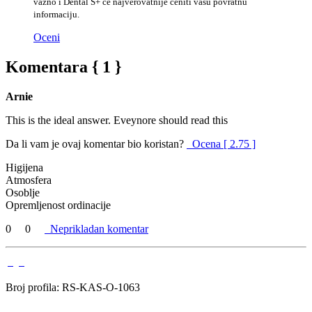
važno i Dental S+ će najverovatnije ceniti vašu povratnu
informaciju.
Oceni
Komentara { 1 }
Arnie
This is the ideal answer. Eveynore should read this
Da li vam je ovaj komentar bio koristan?
Ocena [ 2.75 ]
Higijena
Atmosfera
Osoblje
Opremljenost ordinacije
0
0
Neprikladan komentar
Broj profila: RS-KAS-O-1063