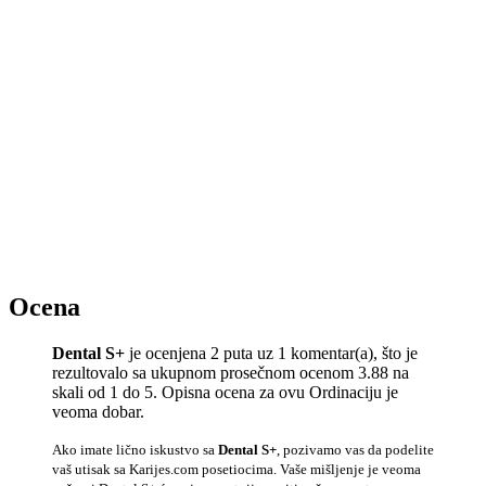
Ocena
Dental S+
je ocenjena 2 puta uz 1 komentar(a), što je
rezultovalo sa ukupnom prosečnom ocenom 3.88 na
skali od 1 do 5. Opisna ocena za ovu Ordinaciju je
veoma dobar.
Ako imate lično iskustvo sa
Dental S+
, pozivamo vas da podelite
vaš utisak sa Karijes.com posetiocima. Vaše mišljenje je veoma