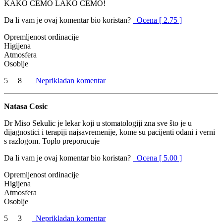
KAKO CEMO LAKO CEMO!
Da li vam je ovaj komentar bio koristan?
Ocena [ 2.75 ]
Opremljenost ordinacije
Higijena
Atmosfera
Osoblje
5
8
Neprikladan komentar
Natasa Cosic
Dr Miso Sekulic je lekar koji u stomatologiji zna sve što je u
dijagnostici i terapiji najsavremenije, kome su pacijenti odani i verni
s razlogom. Toplo preporucuje
Da li vam je ovaj komentar bio koristan?
Ocena [ 5.00 ]
Opremljenost ordinacije
Higijena
Atmosfera
Osoblje
5
3
Neprikladan komentar