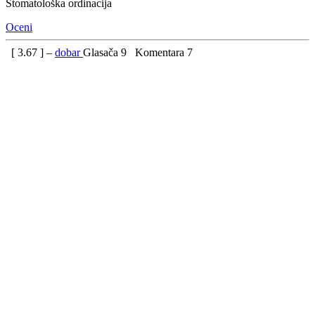
Stomatološka ordinacija
Oceni
[
3.67
] –
dobar
Glasača
9
Komentara
7