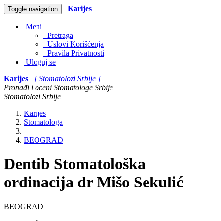
Karijes
Toggle navigation
Meni
Pretraga
Uslovi Korišćenja
Pravila Privatnosti
Uloguj se
Karijes
[ Stomatolozi Srbije ]
Pronađi i oceni Stomatologe Srbije
Stomatolozi Srbije
Karijes
Stomatologa
BEOGRAD
Dentib Stomatološka
ordinacija dr Mišo Sekulić
BEOGRAD