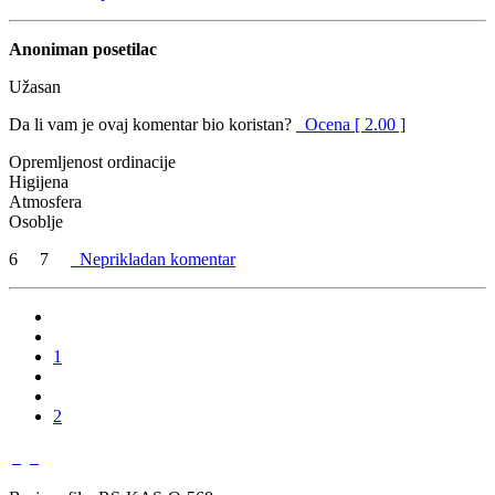
Anoniman posetilac
Užasan
Da li vam je ovaj komentar bio koristan?
Ocena [ 2.00 ]
Opremljenost ordinacije
Higijena
Atmosfera
Osoblje
6
7
Neprikladan komentar
1
2