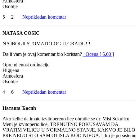
Atmosfera
Osoblje
5
2
Neprikladan komentar
NATASA COSIC
NAJBOLJI STOMATOLOG U GRADU!!!
Da li vam je ovaj komentar bio koristan?
Ocena [ 5.00 ]
Opremljenost ordinacije
Higijena
Atmosfera
Osoblje
4
6
Neprikladan komentar
Наташа Ћосић
Ako zelite da imate izvitopereno lice obratite se dr. Misi Sekulicu.
Meni je izvitoperio lice, TRENUTNO POKUSAVAM DA
VRATIM VILICU U NORMALNO STANJE, KAKVO JE BILO
PRE NEGO STO SAM OTISLA KOD NJEGA. TIm je po sistemu