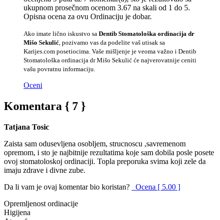
ukupnom prosečnom ocenom 3.67 na skali od 1 do 5.
Opisna ocena za ovu Ordinaciju je dobar.
Ako imate lično iskustvo sa
Dentib Stomatološka ordinacija dr
Mišo Sekulić
, pozivamo vas da podelite vaš utisak sa
Karijes.com posetiocima. Vaše mišljenje je veoma važno i Dentib
Stomatološka ordinacija dr Mišo Sekulić će najverovatnije ceniti
vašu povratnu informaciju.
Oceni
Komentara { 7 }
Tatjana Tosic
Zaista sam odusevljena osobljem, strucnoscu ,savremenom
opremom, i sto je najbitnije rezultatima koje sam dobila posle posete
ovoj stomatoloskoj ordinaciji. Topla preporuka svima koji zele da
imaju zdrave i divne zube.
Da li vam je ovaj komentar bio koristan?
Ocena [ 5.00 ]
Opremljenost ordinacije
Higijena