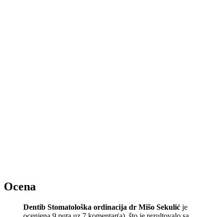
Ocena
Dentib Stomatološka ordinacija dr Mišo Sekulić
je
ocenjena 9 puta uz 7 komentar(a), što je rezultovalo sa