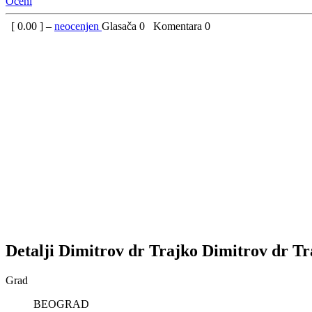
Oceni
[
0.00
] –
neocenjen
Glasača
0
Komentara
0
Detalji
Dimitrov dr Trajko
Dimitrov dr Tr
Grad
BEOGRAD