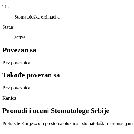
Tip
Stomatološka ordinacija
Status
active
Povezan sa
Bez poveznica
Takođe povezan sa
Bez poveznica
Karijes
Pronađi i oceni Stomatologe Srbije
Pretražite Karijes.com po stomatolozima i stomatološkim ordinacijama u