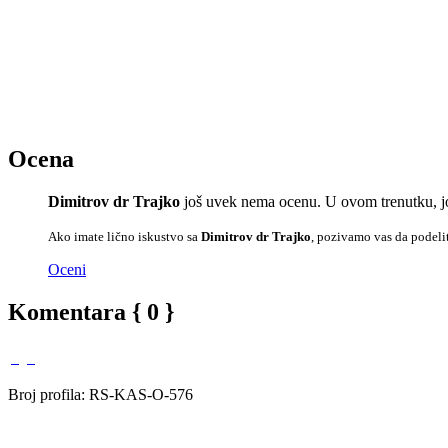
Ocena
Dimitrov dr Trajko
još uvek nema ocenu. U ovom trenutku, jo
Ako imate lično iskustvo sa
Dimitrov dr Trajko
, pozivamo vas da podelit
Oceni
Komentara { 0 }
Broj profila: RS-KAS-O-576