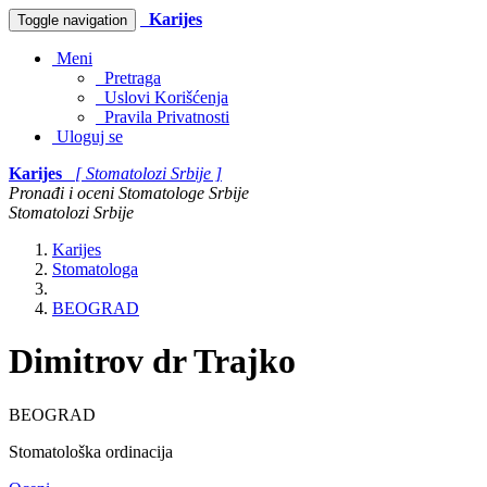
Karijes
Toggle navigation
Meni
Pretraga
Uslovi Korišćenja
Pravila Privatnosti
Uloguj se
Karijes
[ Stomatolozi Srbije ]
Pronađi i oceni Stomatologe Srbije
Stomatolozi Srbije
Karijes
Stomatologa
BEOGRAD
Dimitrov dr Trajko
BEOGRAD
Stomatološka ordinacija