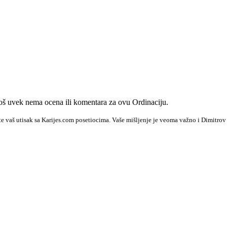
š uvek nema ocena ili komentara za ovu Ordinaciju.
e vaš utisak sa Karijes.com posetiocima. Vaše mišljenje je veoma važno i Dimitrov 