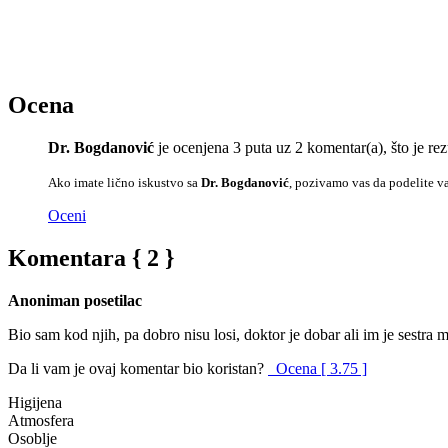
Ocena
Dr. Bogdanović
je ocenjena 3 puta uz 2 komentar(a), što je 
Ako imate lično iskustvo sa
Dr. Bogdanović
, pozivamo vas da podelite va
Oceni
Komentara { 2 }
Anoniman posetilac
Bio sam kod njih, pa dobro nisu losi, doktor je dobar ali im je sestra m
Da li vam je ovaj komentar bio koristan?
Ocena [ 3.75 ]
Higijena
Atmosfera
Osoblje