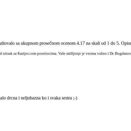
rezultovalo sa ukupnom prosečnom ocenom 4.17 na skali od 1 do 5. Opis
š utisak sa Karijes.com posetiocima. Vaše mišljenje je veoma važno i Dr. Bogdanov
alo drcna i neljubazna ko i svaka sestra ;-)