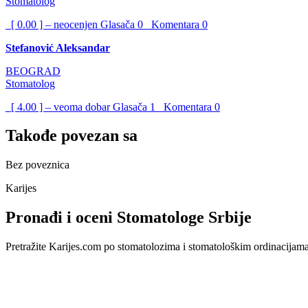
Stomatolog
[ 0.00 ] – neocenjen
Glasača
0
Komentara
0
Stefanović Aleksandar
BEOGRAD
Stomatolog
[ 4.00 ] – veoma dobar
Glasača
1
Komentara
0
Takođe povezan sa
Bez poveznica
Karijes
Pronađi i oceni Stomatologe Srbije
Pretražite Karijes.com po stomatolozima i stomatološkim ordinacijama u