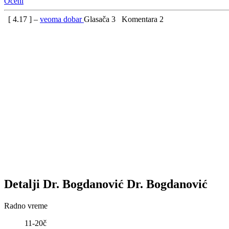
Oceni
[
4.17
] –
veoma dobar
Glasača
3
Komentara
2
Detalji
Dr. Bogdanović
Dr. Bogdanović
Radno vreme
11-20č