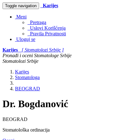
Karijes
Toggle navigation
Meni
Pretraga
Uslovi Korišćenja
Pravila Privatnosti
Uloguj se
Karijes
[ Stomatolozi Srbije ]
Pronađi i oceni Stomatologe Srbije
Stomatolozi Srbije
Karijes
Stomatologa
BEOGRAD
Dr. Bogdanović
BEOGRAD
Stomatološka ordinacija