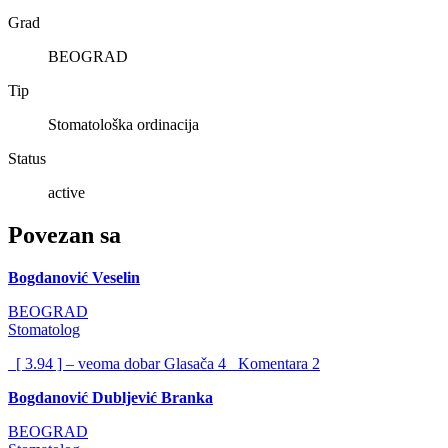
Grad
BEOGRAD
Tip
Stomatološka ordinacija
Status
active
Povezan sa
Bogdanović Veselin
BEOGRAD
Stomatolog
[ 3.94 ] – veoma dobar
Glasača
4
Komentara
2
Bogdanović Dubljević Branka
BEOGRAD