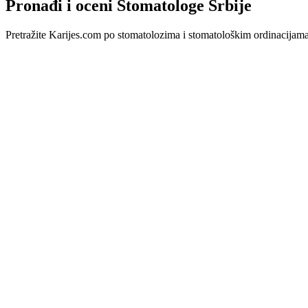
Pronađi i oceni Stomatologe Srbije
Pretražite Karijes.com po stomatolozima i stomatološkim ordinacijama u