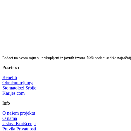
Podaci na ovom sajtu su prikupljeni iz javnih izvora. Naši podaci sadrže najtačni
Posetioci
Benefiti
Obračun rejtinga
Stomatolozi Srbije
Karijes.com
Info
O našem projektu
O nama
Uslovi Korišćenja
Pravila Privatnosti