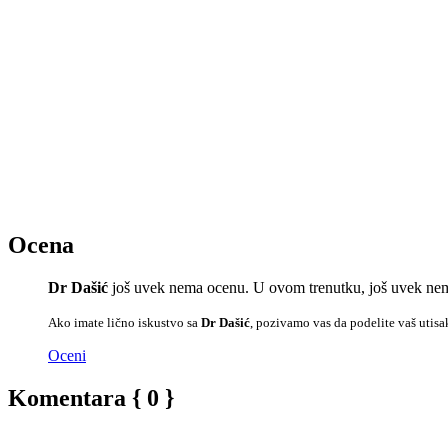
Ocena
Dr Dašić
još uvek nema ocenu. U ovom trenutku, još uvek nema
Ako imate lično iskustvo sa
Dr Dašić
, pozivamo vas da podelite vaš utisa
Oceni
Komentara { 0 }