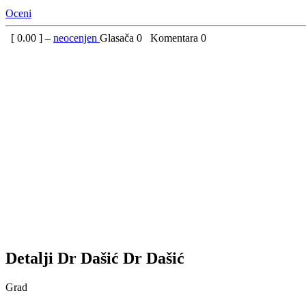
Oceni
[
0.00
] –
neocenjen
Glasača
0
Komentara
0
Detalji
Dr Dašić
Dr Dašić
Grad