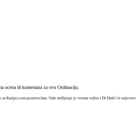
 ocena ili komentara za ovu Ordinaciju.
k sa Karijes.com posetiocima. Vaše mišljenje je veoma važno i Dr Dašić će najverov