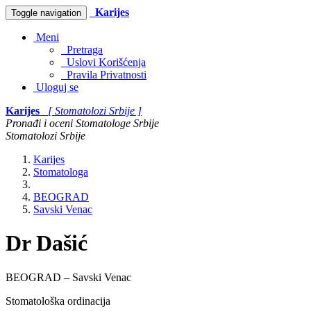
Karijes
Toggle navigation
Meni
Pretraga
Uslovi Korišćenja
Pravila Privatnosti
Uloguj se
Karijes
[ Stomatolozi Srbije ]
Pronađi i oceni Stomatologe Srbije
Stomatolozi Srbije
Karijes
Stomatologa
BEOGRAD
Savski Venac
Dr Dašić
BEOGRAD – Savski Venac
Stomatološka ordinacija