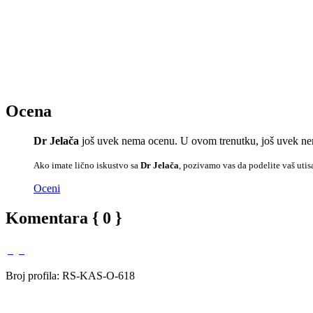
Ocena
Dr Jelača
još uvek nema ocenu. U ovom trenutku, još uvek nem
Ako imate lično iskustvo sa
Dr Jelača
, pozivamo vas da podelite vaš utis
Oceni
Komentara { 0 }
Broj profila: RS-KAS-O-618