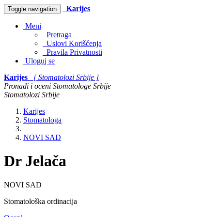
Karijes
Toggle navigation
Meni
Pretraga
Uslovi Korišćenja
Pravila Privatnosti
Uloguj se
Karijes
[ Stomatolozi Srbije ]
Pronađi i oceni Stomatologe Srbije
Stomatolozi Srbije
Karijes
Stomatologa
NOVI SAD
Dr Jelača
NOVI SAD
Stomatološka ordinacija