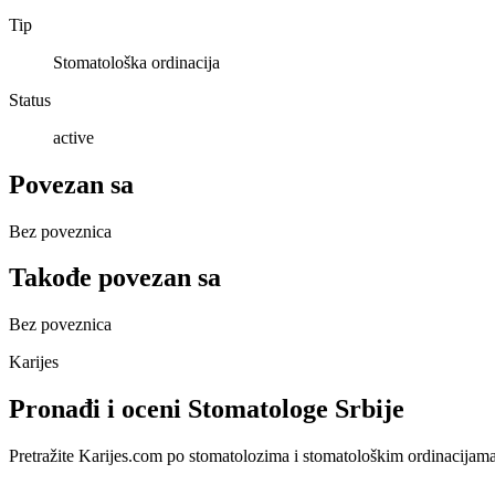
Tip
Stomatološka ordinacija
Status
active
Povezan sa
Bez poveznica
Takođe povezan sa
Bez poveznica
Karijes
Pronađi i oceni Stomatologe Srbije
Pretražite Karijes.com po stomatolozima i stomatološkim ordinacijama u