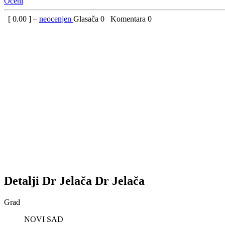
Oceni
[
0.00
] –
neocenjen
Glasača
0
Komentara
0
Detalji
Dr Jelača
Dr Jelača
Grad
NOVI SAD