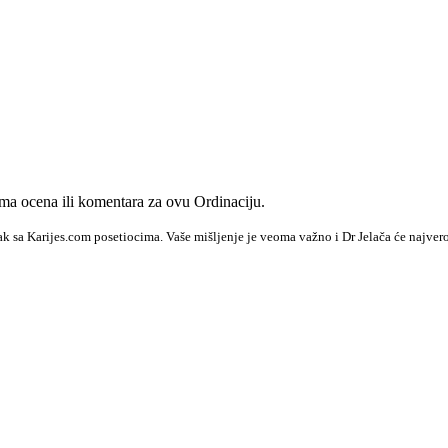
a ocena ili komentara za ovu Ordinaciju.
ak sa Karijes.com posetiocima. Vaše mišljenje je veoma važno i Dr Jelača će najver