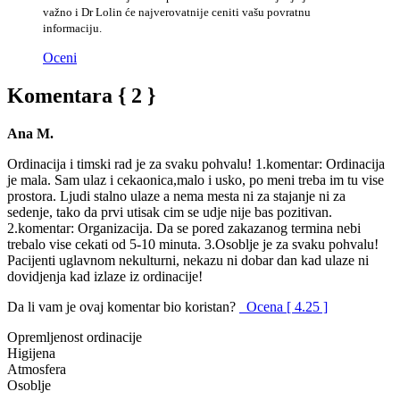
važno i Dr Lolin će najverovatnije ceniti vašu povratnu
informaciju.
Oceni
Komentara { 2 }
Ana M.
Ordinacija i timski rad je za svaku pohvalu! 1.komentar: Ordinacija
je mala. Sam ulaz i cekaonica,malo i usko, po meni treba im tu vise
prostora. Ljudi stalno ulaze a nema mesta ni za stajanje ni za
sedenje, tako da prvi utisak cim se udje nije bas pozitivan.
2.komentar: Organizacija. Da se pored zakazanog termina nebi
trebalo vise cekati od 5-10 minuta. 3.Osoblje je za svaku pohvalu!
Pacijenti uglavnom nekulturni, nekazu ni dobar dan kad ulaze ni
dovidjenja kad izlaze iz ordinacije!
Da li vam je ovaj komentar bio koristan?
Ocena [ 4.25 ]
Opremljenost ordinacije
Higijena
Atmosfera
Osoblje