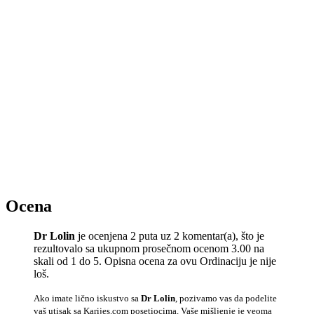
Ocena
Dr Lolin
je ocenjena 2 puta uz 2 komentar(a), što je
rezultovalo sa ukupnom prosečnom ocenom 3.00 na
skali od 1 do 5. Opisna ocena za ovu Ordinaciju je nije
loš.
Ako imate lično iskustvo sa
Dr Lolin
, pozivamo vas da podelite
vaš utisak sa Karijes.com posetiocima. Vaše mišljenje je veoma