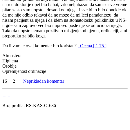
na red doktor je opet bio bahat, vrlo neljubazan da sam se sve vreme
pitao zasto sam uopste i dosao kod njega. I sve bi to bilo donekle ok
da me nije odbio rekavsi da ne moze da mi leci paradentozu, da
nisam pacijent za njega i da idem na stomatolosku polikliniku u NS-
u gde sam zapravo vec bio i upravo posle nje se odlucio za njega.
Tako da uopste nemam pozitivno misljenje od njemu, ordinaciji, a ni
preporuku za bilo koga.
Da li vam je ovaj komentar bio koristan?
Ocena [ 1.75 ]
Atmosfera
Higijena
Osoblje
Opremljenost ordinacije
16
2
Neprikladan komentar
Broj profila: RS-KAS-O-636