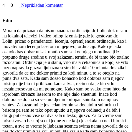
4
0
Neprikladan komentar
Edin
Moram da priznam da nisam znao za ordinaciju dr Lolin dok nisam
na lokalnoj televiziji video prilog iz emisije gde je gostovao dr.
Lolin, pricao o paradentozi, lecenju, opremljenosti ordinacije, kao i
inovativnom lecenju laserom u njegovoj ordinaciji. Kako je tada
ostavio bas dobar utisak uputio sam se kod njega u ordinaciji iz
potpuno druge sredine u svoj zakazani termin, da bi tamo bio totalno
razocaran. Ordinacija je u stanu, vrlo mala cekaonica u kojoj se vrlo
brzo napravila guzva. ljubazna sestra bi svakih 10 minuta dolazila i
govorila da ce me doktor primiti za koji minut, a to se oteglo na
puna dva sata. Kada sam dosao konacno kod doktora sam njegov
pristup nije bio ni priblizno kao sa tv-a, recimo da je bio vrlo
nezainteresovan da mi pomogne. Kako sam po svaku cenu hteo da
isprobam kiretazu laserom to me nije dalo smetnuti. Inace kod
doktora se dolazi sa vec uradjenim ortopan snimkom na njihov
zahtev. Zakazao mi je jos jedan termin sa dodatnim snimcima i
brisom pa sam se tako opet uputio u njegovu ordinaciju da bih i
drugi put cekao vise od dva sata u teskoj guzvi. Za to vreme sam
prisustvovao besnoj sceni jedne zene koja je cekala na neki hiruski
tretan, a sve to vreme je ljubazna sestrica svima nama govorila da ce
nas doktor primiti za koji minut. Na kraju kada sam konacno dosao