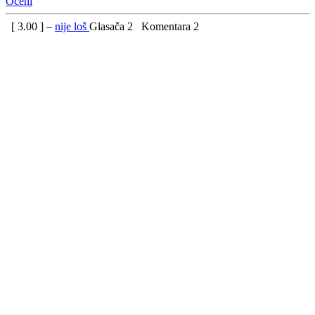
Oceni
[
3.00
] –
nije loš
Glasača
2
Komentara
2