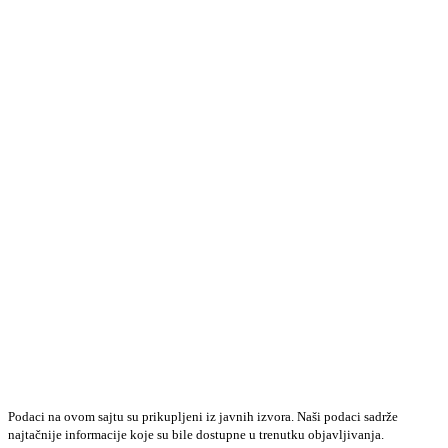
Podaci na ovom sajtu su prikupljeni iz javnih izvora. Naši podaci sadrže
najtačnije informacije koje su bile dostupne u trenutku objavljivanja.