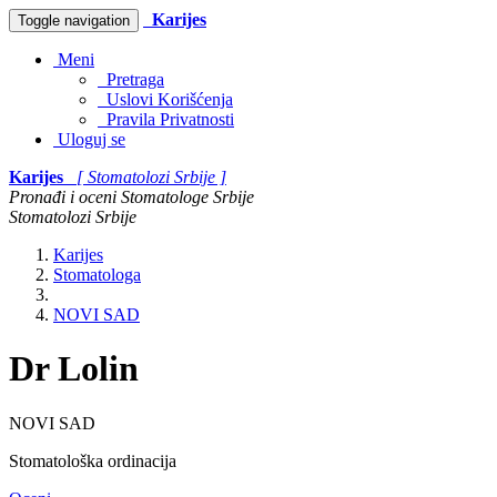
Karijes
Toggle navigation
Meni
Pretraga
Uslovi Korišćenja
Pravila Privatnosti
Uloguj se
Karijes
[ Stomatolozi Srbije ]
Pronađi i oceni Stomatologe Srbije
Stomatolozi Srbije
Karijes
Stomatologa
NOVI SAD
Dr Lolin
NOVI SAD
Stomatološka ordinacija