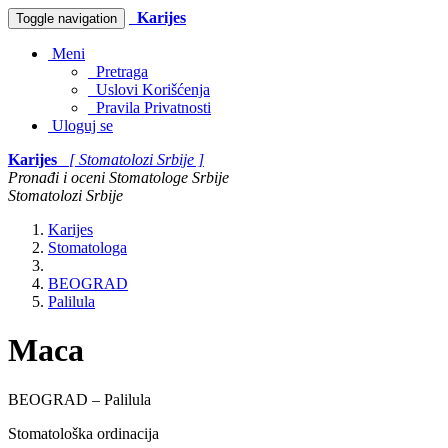
Karijes
Toggle navigation
Meni
Pretraga
Uslovi Korišćenja
Pravila Privatnosti
Uloguj se
Karijes
[ Stomatolozi Srbije ]
Pronađi i oceni Stomatologe Srbije
Stomatolozi Srbije
Karijes
Stomatologa
BEOGRAD
Palilula
Maca
BEOGRAD – Palilula
Stomatološka ordinacija