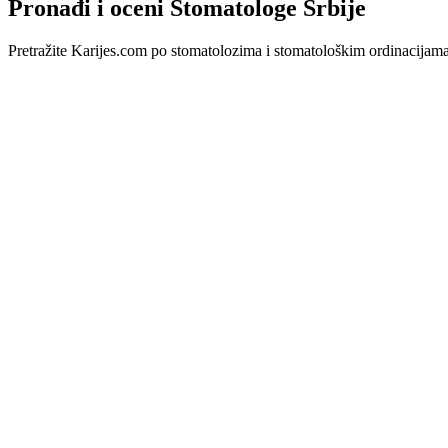
Pronađi i oceni Stomatologe Srbije
Pretražite Karijes.com po stomatolozima i stomatološkim ordinacijama u