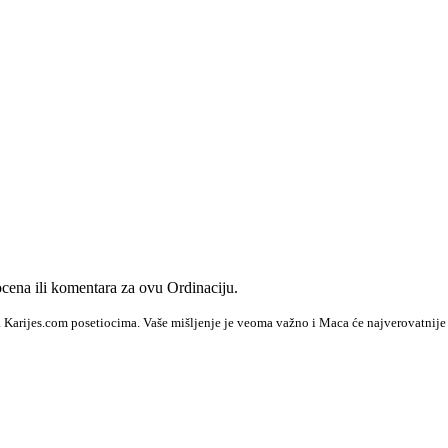
ena ili komentara za ovu Ordinaciju.
a Karijes.com posetiocima. Vaše mišljenje je veoma važno i Maca će najverovatnije