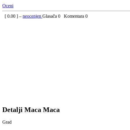
Oceni
[
0.00
] –
neocenjen
Glasača
0
Komentara
0
Detalji
Maca
Maca
Grad