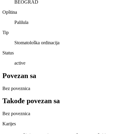
BEOGRAD
Opština
Palilula
Tip
Stomatološka ordinacija
Status
active
Povezan sa
Bez poveznica
Takođe povezan sa
Bez poveznica
Karijes