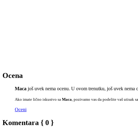
Ocena
Maca
još uvek nema ocenu. U ovom trenutku, još uvek nema oc
Ako imate lično iskustvo sa
Maca
, pozivamo vas da podelite vaš utisak s
Oceni
Komentara { 0 }