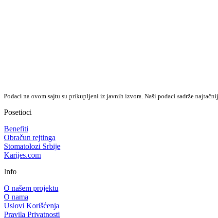
Podaci na ovom sajtu su prikupljeni iz javnih izvora. Naši podaci sadrže najtačni
Posetioci
Benefiti
Obračun rejtinga
Stomatolozi Srbije
Karijes.com
Info
O našem projektu
O nama
Uslovi Korišćenja
Pravila Privatnosti