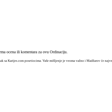
ma ocena ili komentara za ovu Ordinaciju.
sak sa Karijes.com posetiocima. Vaše mišljenje je veoma važno i Madžarov će najve