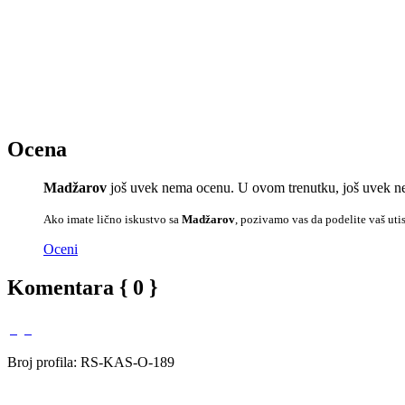
Ocena
Madžarov
još uvek nema ocenu. U ovom trenutku, još uvek ne
Ako imate lično iskustvo sa
Madžarov
, pozivamo vas da podelite vaš uti
Oceni
Komentara { 0 }
Broj profila: RS-KAS-O-189