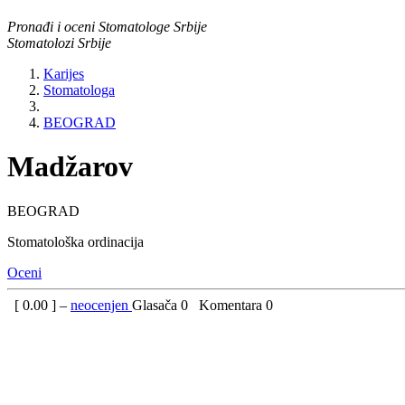
Pronađi i oceni Stomatologe Srbije
Stomatolozi Srbije
Karijes
Stomatologa
BEOGRAD
Madžarov
BEOGRAD
Stomatološka ordinacija
Oceni
[
0.00
] –
neocenjen
Glasača
0
Komentara
0