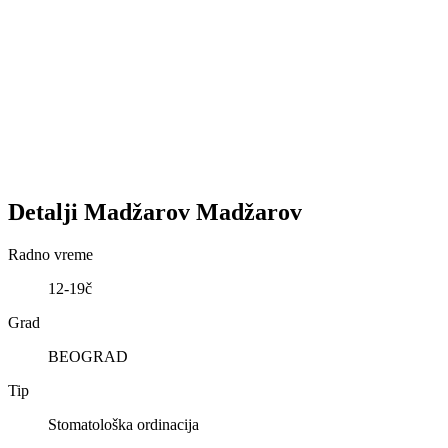
Detalji
Madžarov
Madžarov
Radno vreme
12-19č
Grad
BEOGRAD
Tip
Stomatološka ordinacija