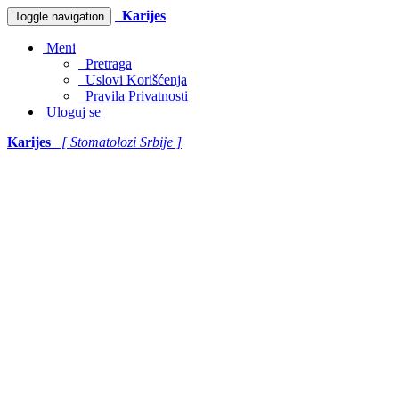
Karijes
Toggle navigation
Meni
Pretraga
Uslovi Korišćenja
Pravila Privatnosti
Uloguj se
Karijes
[ Stomatolozi Srbije ]