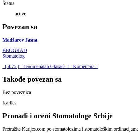
Status
active
Povezan sa
Madžarov Jasna
BEOGRAD
Stomatolog
[ 4.75 ] – fenomenalan
Glasača
1
Komentara
1
Takođe povezan sa
Bez poveznica
Karijes
Pronađi i oceni Stomatologe Srbije
Pretražite Karijes.com po stomatolozima i stomatološkim ordinacijama u