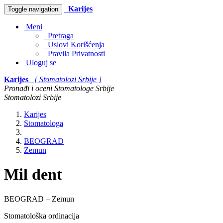
Karijes
Toggle navigation
Meni
Pretraga
Uslovi Korišćenja
Pravila Privatnosti
Uloguj se
Karijes
[ Stomatolozi Srbije ]
Pronađi i oceni Stomatologe Srbije
Stomatolozi Srbije
Karijes
Stomatologa
BEOGRAD
Zemun
Mil dent
BEOGRAD – Zemun
Stomatološka ordinacija