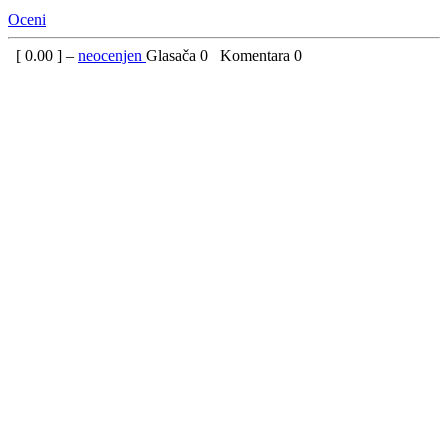
Oceni
[
0.00
] –
neocenjen
Glasača
0
Komentara
0