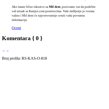
Ako imate lično iskustvo sa
Mil dent
, pozivamo vas da podelite
vaš utisak sa Karijes.com posetiocima. Vaše mišljenje je veoma
važno i Mil dent će najverovatnije ceniti vašu povratnu
informaciju.
Oceni
Komentara { 0 }
Broj profila: RS-KAS-O-818