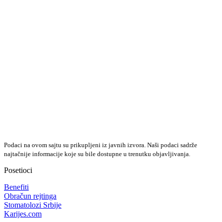
Podaci na ovom sajtu su prikupljeni iz javnih izvora. Naši podaci sadrže
najtačnije informacije koje su bile dostupne u trenutku objavljivanja.
Posetioci
Benefiti
Obračun rejtinga
Stomatolozi Srbije
Karijes.com