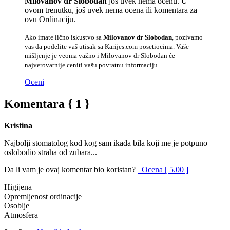
Milovanov dr Slobodan
još uvek nema ocenu. U
ovom trenutku, još uvek nema ocena ili komentara za
ovu Ordinaciju.
Ako imate lično iskustvo sa
Milovanov dr Slobodan
, pozivamo
vas da podelite vaš utisak sa Karijes.com posetiocima. Vaše
mišljenje je veoma važno i Milovanov dr Slobodan će
najverovatnije ceniti vašu povratnu informaciju.
Oceni
Komentara { 1 }
Kristina
Najbolji stomatolog kod kog sam ikada bila koji me je potpuno
oslobodio straha od zubara...
Da li vam je ovaj komentar bio koristan?
Ocena [ 5.00 ]
Higijena
Opremljenost ordinacije
Osoblje
Atmosfera