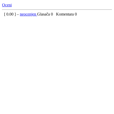
Oceni
[
0.00
] –
neocenjen
Glasača
0
Komentara
0