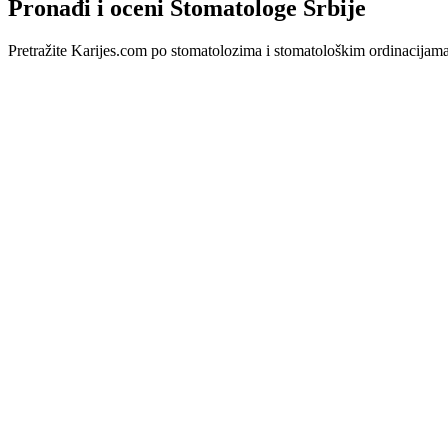
Pronađi i oceni Stomatologe Srbije
Pretražite Karijes.com po stomatolozima i stomatološkim ordinacijama u