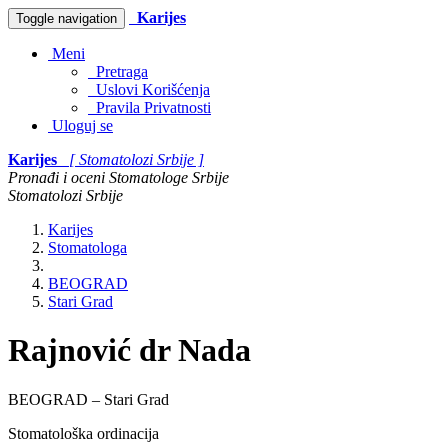
Karijes
Toggle navigation
Meni
Pretraga
Uslovi Korišćenja
Pravila Privatnosti
Uloguj se
Karijes
[ Stomatolozi Srbije ]
Pronađi i oceni Stomatologe Srbije
Stomatolozi Srbije
Karijes
Stomatologa
BEOGRAD
Stari Grad
Rajnović dr Nada
BEOGRAD – Stari Grad
Stomatološka ordinacija