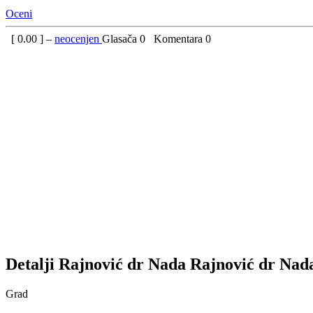
Oceni
[
0.00
] –
neocenjen
Glasača
0
Komentara
0
Detalji
Rajnović dr Nada
Rajnović dr Nad
Grad