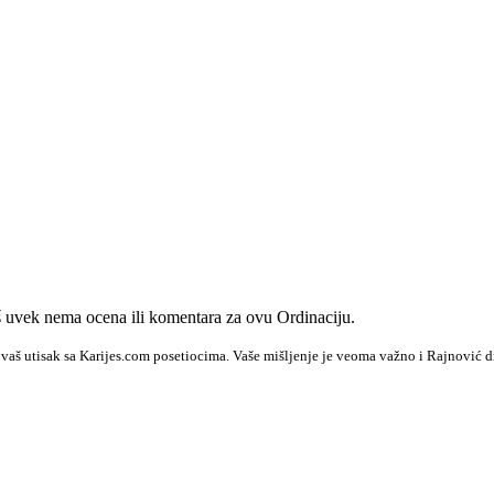
 uvek nema ocena ili komentara za ovu Ordinaciju.
 vaš utisak sa Karijes.com posetiocima. Vaše mišljenje je veoma važno i Rajnović d