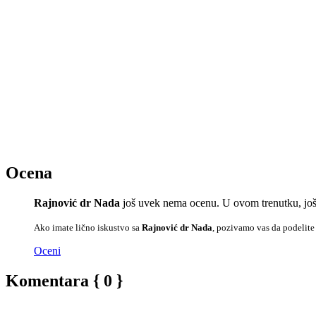
Ocena
Rajnović dr Nada
još uvek nema ocenu. U ovom trenutku, još
Ako imate lično iskustvo sa
Rajnović dr Nada
, pozivamo vas da podelite
Oceni
Komentara { 0 }