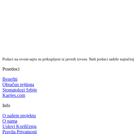
Podaci na ovom sajtu su prikupljeni iz javnih izvora. Naši podaci sadrže najtačni
Posetioci
Benefiti
Obračun rejtinga
Stomatolozi Srbije
Karijes.com
Info
O našem projektu
O nama
Uslovi Korišćenja
Pravila Privatnosti