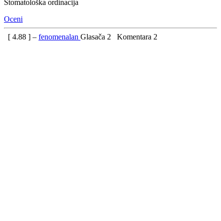
Stomatološka ordinacija
Oceni
[
4.88
] –
fenomenalan
Glasača
2
Komentara
2