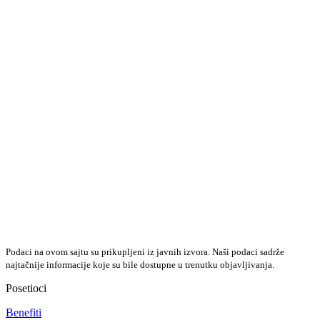
Podaci na ovom sajtu su prikupljeni iz javnih izvora. Naši podaci sadrže
najtačnije informacije koje su bile dostupne u trenutku objavljivanja.
Posetioci
Benefiti