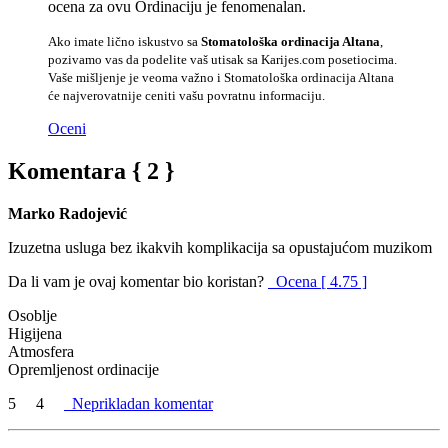
ocena za ovu Ordinaciju je fenomenalan.
Ako imate lično iskustvo sa
Stomatološka ordinacija Altana
,
pozivamo vas da podelite vaš utisak sa Karijes.com posetiocima.
Vaše mišljenje je veoma važno i Stomatološka ordinacija Altana
će najverovatnije ceniti vašu povratnu informaciju.
Oceni
Komentara { 2 }
Marko Radojević
Izuzetna usluga bez ikakvih komplikacija sa opustajućom muzikom
Da li vam je ovaj komentar bio koristan?
Ocena [ 4.75 ]
Osoblje
Higijena
Atmosfera
Opremljenost ordinacije
5
4
Neprikladan komentar