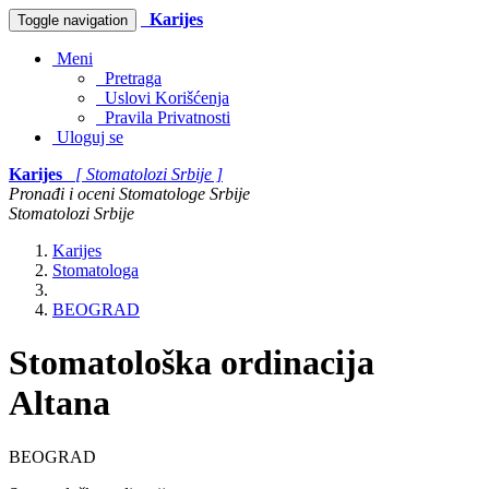
Karijes
Toggle navigation
Meni
Pretraga
Uslovi Korišćenja
Pravila Privatnosti
Uloguj se
Karijes
[ Stomatolozi Srbije ]
Pronađi i oceni Stomatologe Srbije
Stomatolozi Srbije
Karijes
Stomatologa
BEOGRAD
Stomatološka ordinacija
Altana
BEOGRAD