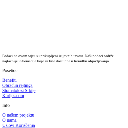
Podaci na ovom sajtu su prikupljeni iz javnih izvora. Naši podaci sadrže
najtačnije informacije koje su bile dostupne u trenutku objavljivanja.
Posetioci
Benefiti
Obračun rejtinga
Stomatolozi Srbije
Karijes.com
Info
O našem projektu
O nama
Uslovi Korišćenja