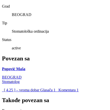
Grad
BEOGRAD
Tip
Stomatološka ordinacija
Status
active
Povezan sa
Popović Maša
BEOGRAD
Stomatolog
[ 4.25 ] – veoma dobar
Glasača
1
Komentara
1
Takođe povezan sa