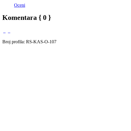
Oceni
Komentara { 0 }
Broj profila: RS-KAS-O-107