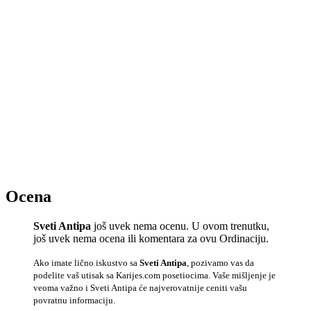
Ocena
Sveti Antipa
još uvek nema ocenu. U ovom trenutku,
još uvek nema ocena ili komentara za ovu Ordinaciju.
Ako imate lično iskustvo sa
Sveti Antipa
, pozivamo vas da
podelite vaš utisak sa Karijes.com posetiocima. Vaše mišljenje je
veoma važno i Sveti Antipa će najverovatnije ceniti vašu
povratnu informaciju.