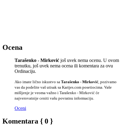
Ocena
Tarašenko - Mirković
još uvek nema ocenu. U ovom
trenutku, još uvek nema ocena ili komentara za ovu
Ordinaciju.
Ako imate lično iskustvo sa
Tarašenko - Mirković
, pozivamo
vas da podelite vaš utisak sa Karijes.com posetiocima. Vaše
mišljenje je veoma važno i Tarašenko - Mirković će
najverovatnije ceniti vašu povratnu informaciju.
Oceni
Komentara { 0 }