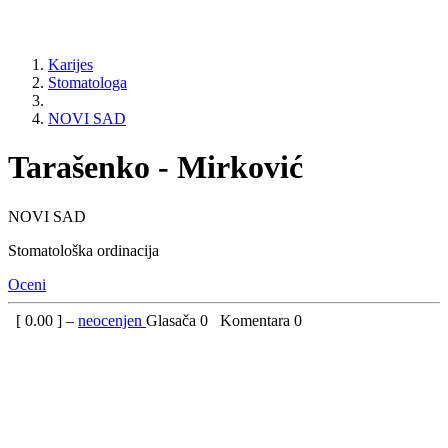
Karijes
Stomatologa
NOVI SAD
Tarašenko - Mirković
NOVI SAD
Stomatološka ordinacija
Oceni
[
0.00
] –
neocenjen
Glasača
0
Komentara
0