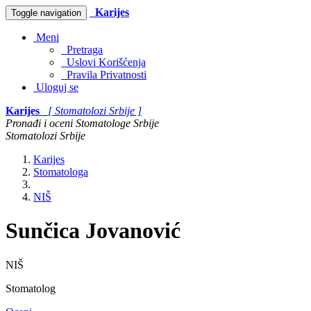
Karijes
Toggle navigation
Meni
Pretraga
Uslovi Korišćenja
Pravila Privatnosti
Uloguj se
Karijes
[ Stomatolozi Srbije ]
Pronađi i oceni Stomatologe Srbije
Stomatolozi Srbije
Karijes
Stomatologa
NIŠ
Sunčica Jovanović
NIŠ
Stomatolog