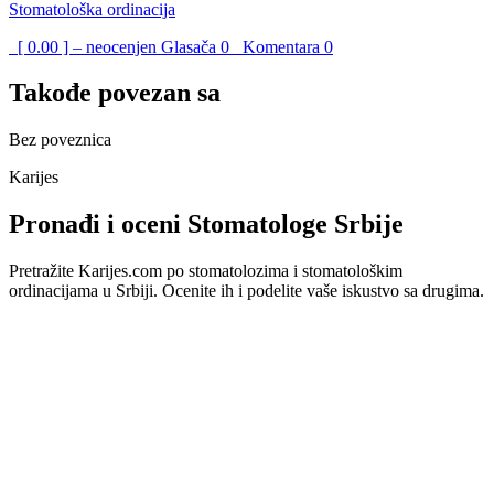
Stomatološka ordinacija
[ 0.00 ] – neocenjen
Glasača
0
Komentara
0
Takođe povezan sa
Bez poveznica
Karijes
Pronađi i oceni Stomatologe Srbije
Pretražite Karijes.com po stomatolozima i stomatološkim
ordinacijama u Srbiji. Ocenite ih i podelite vaše iskustvo sa drugima.