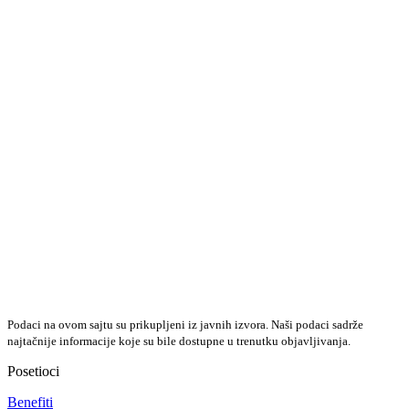
Podaci na ovom sajtu su prikupljeni iz javnih izvora. Naši podaci sadrže
najtačnije informacije koje su bile dostupne u trenutku objavljivanja.
Posetioci
Benefiti