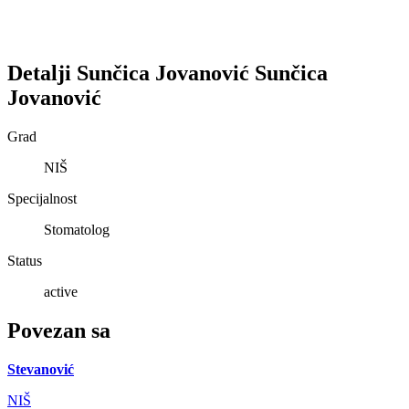
Detalji
Sunčica Jovanović
Sunčica
Jovanović
Grad
NIŠ
Specijalnost
Stomatolog
Status
active
Povezan sa
Stevanović
NIŠ