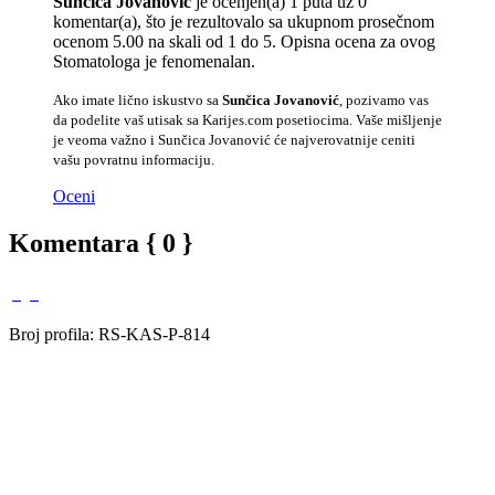
Sunčica Jovanović
je ocenjen(a) 1 puta uz 0
komentar(a), što je rezultovalo sa ukupnom prosečnom
ocenom 5.00 na skali od 1 do 5. Opisna ocena za ovog
Stomatologa je fenomenalan.
Ako imate lično iskustvo sa
Sunčica Jovanović
, pozivamo vas
da podelite vaš utisak sa Karijes.com posetiocima. Vaše mišljenje
je veoma važno i Sunčica Jovanović će najverovatnije ceniti
vašu povratnu informaciju.
Oceni
Komentara { 0 }
Broj profila: RS-KAS-P-814